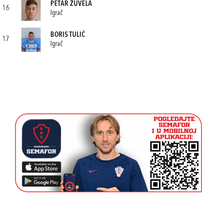
PETAR ŽUVELA
16
Igrač
BORIS TULIĆ
17
Igrač