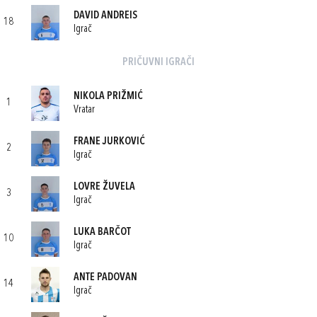
DAVID ANDREIS
18
Igrač
PRIČUVNI IGRAČI
NIKOLA PRIŽMIĆ
1
Vratar
FRANE JURKOVIĆ
2
Igrač
LOVRE ŽUVELA
3
Igrač
LUKA BARČOT
10
Igrač
ANTE PADOVAN
14
Igrač