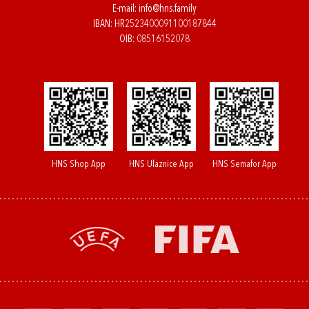
E-mail:
info@hns.family
IBAN: HR2523400091100187844
OIB: 08516152078
HNS Shop App
HNS Ulaznice App
HNS Semafor App