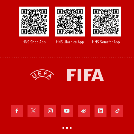
HNS Shop App
HNS Ulaznice App
HNS Semafor App