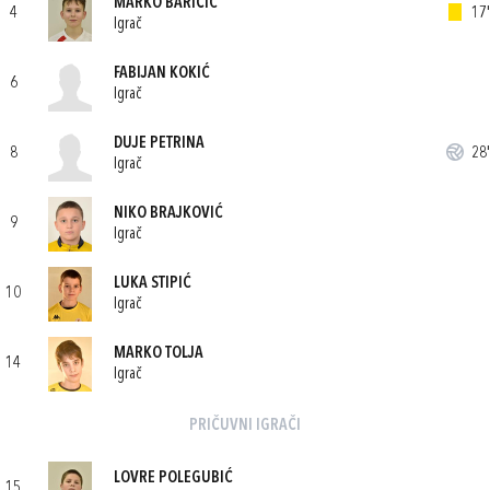
MARKO BARIČIĆ
4
17'
Igrač
FABIJAN KOKIĆ
6
Igrač
DUJE PETRINA
8
28'
Igrač
NIKO BRAJKOVIĆ
9
Igrač
LUKA STIPIĆ
10
Igrač
MARKO TOLJA
14
Igrač
PRIČUVNI IGRAČI
LOVRE POLEGUBIĆ
15