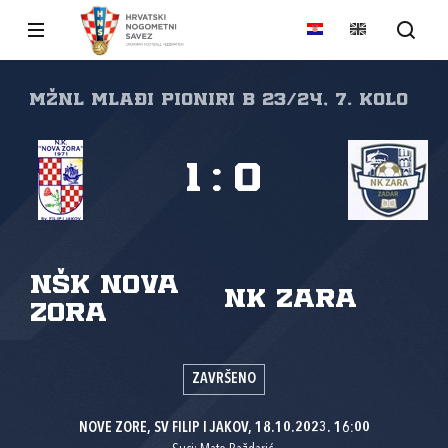
MŽNL MLAĐI PIONIRI B 23/24, 7. kolo
1
:
0
NŠK Nova
NK Zara
zora
ZAVRŠENO
NOVE ZORE, SV FILIP I JAKOV, 18.10.2023. 16:00