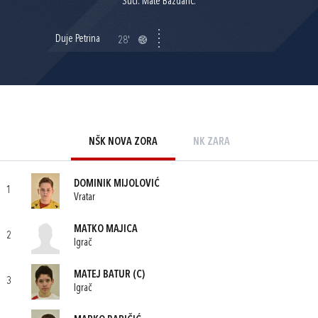
Suci: Mate Baždarić.
Duje Petrina
28'
NŠK NOVA ZORA
NK ZARA
DOMINIK MIJOLOVIĆ
1
Vratar
MATKO MAJICA
2
Igrač
MATEJ BATUR
(C)
3
Igrač