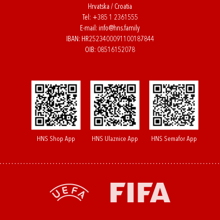
Hrvatska / Croatia
Tel:
+385 1 2361555
E-mail:
info@hns.family
IBAN: HR2523400091100187844
OIB: 08516152078
HNS Shop App
HNS Ulaznice App
HNS Semafor App