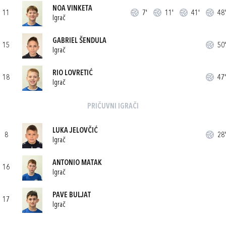
NOA VINKETA
11
7'
11'
41'
48'
Igrač
GABRIEL ŠENDULA
15
50'
Igrač
RIO LOVRETIĆ
18
47'
Igrač
PRIČUVNI IGRAČI
LUKA JELOVČIĆ
8
28'
Igrač
ANTONIO MATAK
16
Igrač
PAVE BULJAT
17
Igrač