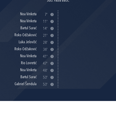
Suci: Paula Bačić.
Noa Vinketa
7'
Noa Vinketa
11'
Bartul Surać
14'
Roko Odžaković
21'
Luka Jelovčić
28'
Roko Odžaković
36'
Noa Vinketa
41'
Rio Lovretić
47'
Noa Vinketa
48'
Bartul Surać
50'
Gabriel Šendula
50'