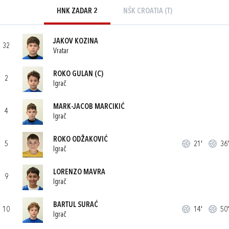
HNK ZADAR 2
NŠK CROATIA (T)
JAKOV KOZINA
32
Vratar
ROKO GULAN
(C)
2
Igrač
MARK-JACOB MARCIKIĆ
4
Igrač
ROKO ODŽAKOVIĆ
5
21'
36'
Igrač
LORENZO MAVRA
9
Igrač
BARTUL SURAĆ
10
14'
50'
Igrač