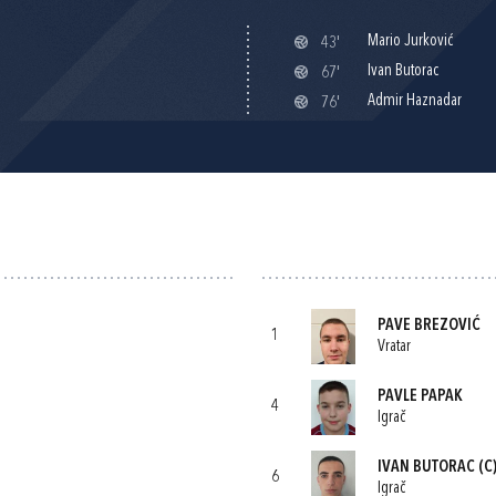
Mario Jurković
43'
Ivan Butorac
67'
Admir Haznadar
76'
PAVE BREZOVIĆ
1
Vratar
PAVLE PAPAK
4
Igrač
IVAN BUTORAC
(C
6
Igrač