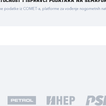
e točnost i ispravci podataka na Semafo
ualne podatke iz COMET-a, platforme za vođenje nogometnih n