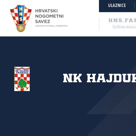
ULAZNICE
HNS.FA
Službena stranic
NK Hajduk