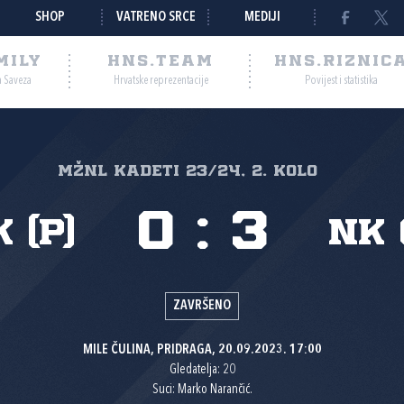
SHOP
VATRENO SRCE
MEDIJI
MILY
HNS.TEAM
HNS.RIZNIC
a Saveza
Hrvatske reprezentacije
Povijest i statistika
MŽNL KADETI 23/24, 2. kolo
0
:
3
 (P)
NK 
ZAVRŠENO
MILE ČULINA, PRIDRAGA, 20.09.2023. 17:00
Gledatelja: 20
Suci: Marko Narančić.