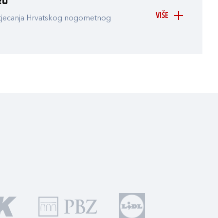
ru
VIŠE
atjecanja Hrvatskog nogometnog