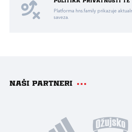
Politika privatnosti t
Platforma hns.family prikazuje akt
saveza.
Naši partneri