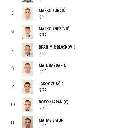
MARKO ZUBČIĆ
5
Igrač
MARKO KNEŽEVIĆ
6
Igrač
BRANIMIR BLAŠKOVIĆ
7
Igrač
MATE BAŽDARIĆ
8
Igrač
JAKOV ZUBČIĆ
9
Igrač
ROKO KLAPAN
(C)
10
Igrač
MATIAS BATUR
11
Igrač