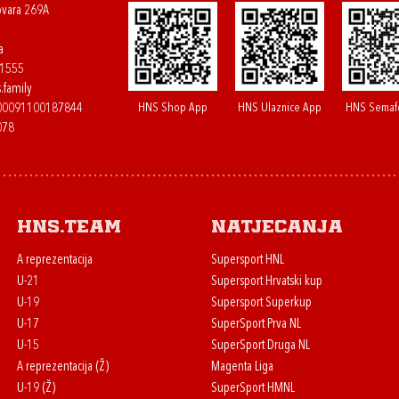
ovara 269A
a
61555
.family
HNS Shop App
HNS Ulaznice App
HNS Semaf
400091100187844
078
HNS.team
Natjecanja
A reprezentacija
Supersport HNL
U-21
Supersport Hrvatski kup
U-19
Supersport Superkup
U-17
SuperSport Prva NL
U-15
SuperSport Druga NL
A reprezentacija (Ž)
Magenta Liga
U-19 (Ž)
SuperSport HMNL