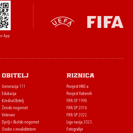
or App
Obitelj
Riznica
Generacija 111
Povijest HNS-a
Edukacija
Povijest Vatrenih
#JednaObitelj
FIFA SP 1998.
Ženski nogomet
FIFA SP 2018.
Veterani
FIFA SP 2022.
Dječji i školski nogomet
Liga nacija 2023.
Osobe s invaliditetom
Fotografije