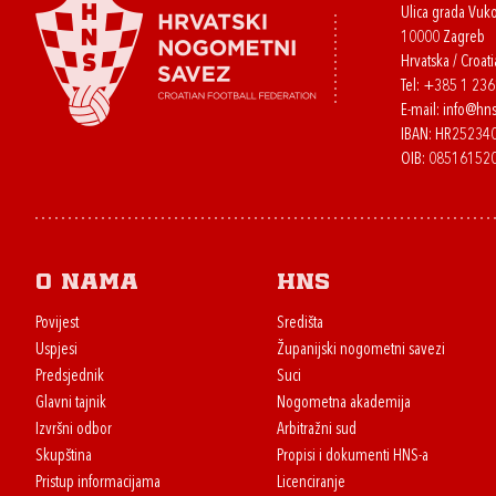
Ulica grada Vuk
10000 Zagreb
Hrvatska / Croati
Tel:
+385 1 23
E-mail:
info@hns
IBAN: HR2523
OIB: 08516152
O nama
HNS
Povijest
Središta
Uspjesi
Županijski nogometni savezi
Predsjednik
Suci
Glavni tajnik
Nogometna akademija
Izvršni odbor
Arbitražni sud
Skupština
Propisi i dokumenti HNS-a
Pristup informacijama
Licenciranje