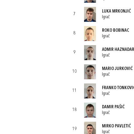
LUKA MRKONJIĆ
7
Igrač
ROKO BOBINAC
8
Igrač
ADMIR HAZNADA
9
Igrač
MARIO JURKOVIĆ
10
Igrač
FRANKO TONKOVI
11
Igrač
DAMIR PAŠIĆ
18
Igrač
MIRKO PAVLETIĆ
19
Igrač