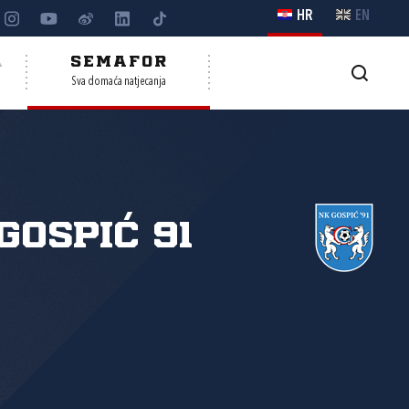
HR
EN
A
SEMAFOR
Sva domaća natjecanja
Gospić 91