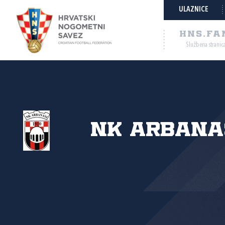
ULAZNICE
HNS.FA
Službena stranic
NK Arbana