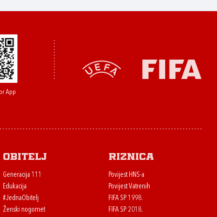
or App
Obitelj
Riznica
Generacija 111
Povijest HNS-a
Edukacija
Povijest Vatrenih
#JednaObitelj
FIFA SP 1998.
Ženski nogomet
FIFA SP 2018.