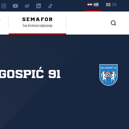
HR
EN
A
SEMAFOR
Sva domaća natjecanja
Gospić 91