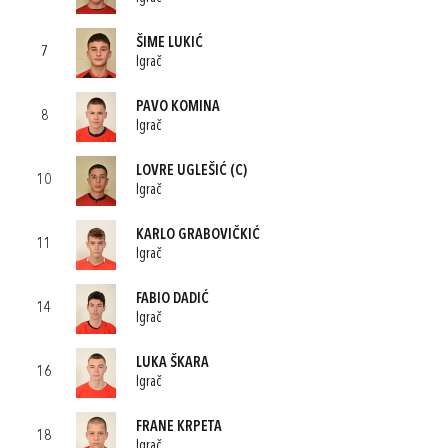
ŠIME LUKIĆ
7
Igrač
PAVO KOMINA
8
Igrač
LOVRE UGLEŠIĆ
(C)
10
Igrač
KARLO GRABOVIČKIĆ
11
Igrač
FABIO DADIĆ
14
Igrač
LUKA ŠKARA
16
Igrač
FRANE KRPETA
18
Igrač