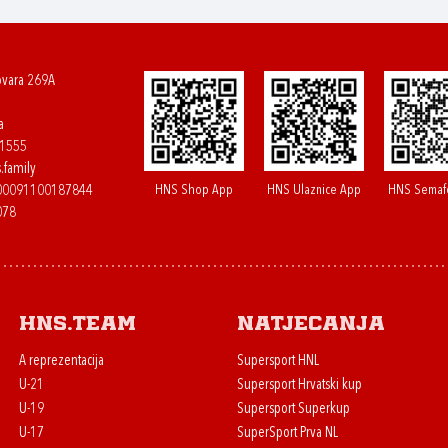
ovara 269A
a
61555
.family
HNS Shop App
HNS Ulaznice App
HNS Semaf
400091100187844
078
HNS.team
Natjecanja
A reprezentacija
Supersport HNL
U-21
Supersport Hrvatski kup
U-19
Supersport Superkup
U-17
SuperSport Prva NL