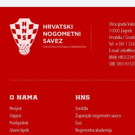
Ulica grada Vuk
10000 Zagreb
Hrvatska / Croati
Tel:
+385 1 23
E-mail:
info@hns
IBAN: HR2523
OIB: 08516152
O nama
HNS
Povijest
Središta
Uspjesi
Županijski nogometni savezi
Predsjednik
Suci
Glavni tajnik
Nogometna akademija