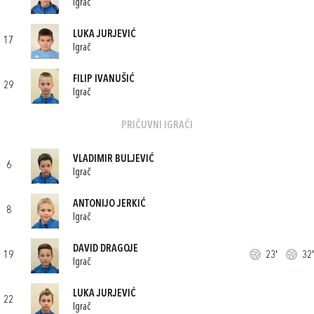
Igrač
LUKA JURJEVIĆ
17
Igrač
FILIP IVANUŠIĆ
29
Igrač
PRIČUVNI IGRAČI
VLADIMIR BULJEVIĆ
6
Igrač
ANTONIJO JERKIĆ
8
Igrač
DAVID DRAGOJE
19
23'
32'
Igrač
LUKA JURJEVIĆ
22
Igrač