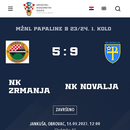
MŽNL PAPALINE B 23/24, 1. kolo
5
:
9
NK
NK Novalja
Zrmanja
ZAVRŠENO
JANKUŠA, OBROVAC, 16.09.2023. 12:00