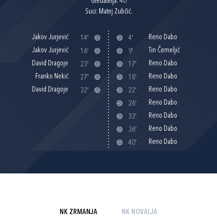
Gledatelja: 40
Suci: Matej Zubčić.
Jakov Jurjević
Reno Dabo
14'
4'
Jakov Jurjević
Tin Čemeljić
16'
9'
David Dragoje
Reno Dabo
23'
17'
Franko Nekić
Reno Dabo
27'
18'
David Dragoje
Reno Dabo
32'
22'
Reno Dabo
26'
Reno Dabo
33'
Reno Dabo
36'
Reno Dabo
40'
NK ZRMANJA
NK NOVALJA