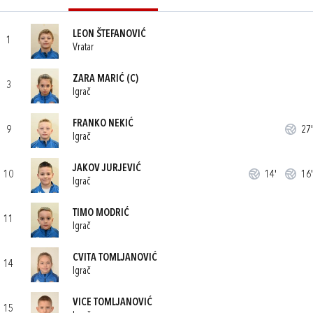
LEON ŠTEFANOVIĆ
1
Vratar
ZARA MARIĆ
(C)
3
Igrač
FRANKO NEKIĆ
9
27'
Igrač
JAKOV JURJEVIĆ
10
14'
16'
Igrač
TIMO MODRIĆ
11
Igrač
CVITA TOMLJANOVIĆ
14
Igrač
VICE TOMLJANOVIĆ
15