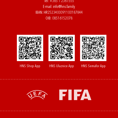
Tel:
+385 1 2361555
E-mail:
info@hns.family
IBAN: HR2523400091100187844
OIB: 08516152078
HNS Shop App
HNS Ulaznice App
HNS Semafor App