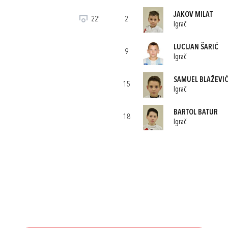
JAKOV MILAT
22'
2
Igrač
LUCIJAN ŠARIĆ
9
Igrač
SAMUEL BLAŽEVI
15
Igrač
BARTOL BATUR
18
Igrač