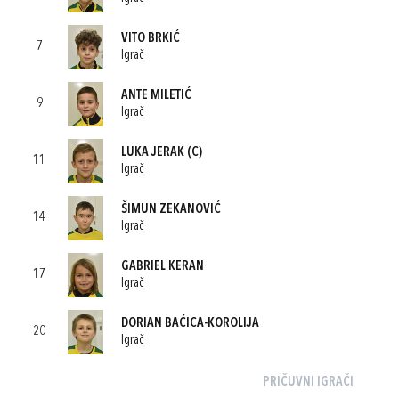
VITO BRKIĆ
7
Igrač
ANTE MILETIĆ
9
Igrač
LUKA JERAK
(C)
11
Igrač
ŠIMUN ZEKANOVIĆ
14
Igrač
GABRIEL KERAN
17
Igrač
DORIAN BAĆICA-KOROLIJA
20
Igrač
PRIČUVNI IGRAČI