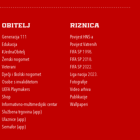
Obitelj
Riznica
Generacija 111
Povijest HNS-a
Edukacija
Povijest Vatrenih
#JednaObitelj
FIFA SP 1998.
Ženski nogomet
FIFA SP 2018.
Veterani
FIFA SP 2022.
Dječji i školski nogomet
Liga nacija 2023.
Osobe s invaliditetom
Fotografije
UEFA Playmakers
Video arhiva
Shop
Publikacije
Informativno-multimedijski centar
Wallpaperi
Službena trgovina (app)
Ulaznice (app)
Semafor (app)