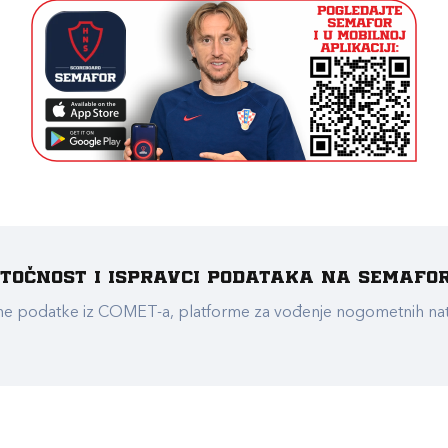
e točnost i ispravci podataka na Semafo
ualne podatke iz COMET-a, platforme za vođenje nogometnih n