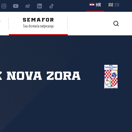
HR
EN
A
SEMAFOR
Sva domaća natjecanja
 Nova zora