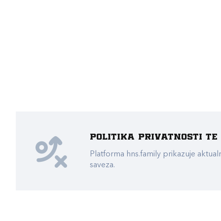
Politika privatnosti t
Platforma hns.family prikazuje akt
saveza.