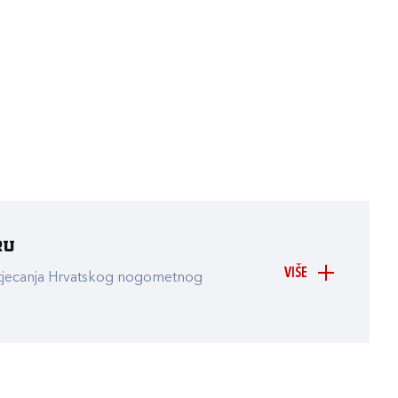
ru
VIŠE
atjecanja Hrvatskog nogometnog