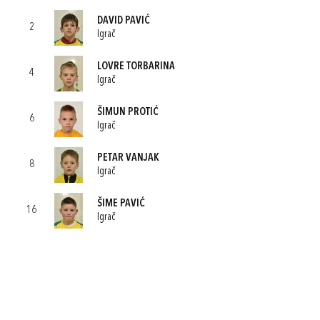
DAVID PAVIĆ
2
Igrač
LOVRE TORBARINA
4
Igrač
ŠIMUN PROTIĆ
6
Igrač
PETAR VANJAK
8
Igrač
ŠIME PAVIĆ
16
Igrač