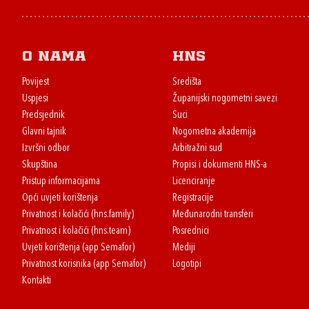
O nama
HNS
Povijest
Središta
Uspjesi
Županijski nogometni savezi
Predsjednik
Suci
Glavni tajnik
Nogometna akademija
Izvršni odbor
Arbitražni sud
Skupština
Propisi i dokumenti HNS-a
Pristup informacijama
Licenciranje
Opći uvjeti korištenja
Registracije
Privatnost i kolačići (hns.family)
Međunarodni transferi
Privatnost i kolačići (hns.team)
Posrednici
Uvjeti korištenja (app Semafor)
Mediji
Privatnost korisnika (app Semafor)
Logotipi
Kontakti