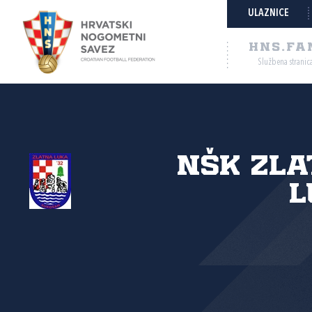
ULAZNICE
HNS.FA
Službena stranic
NŠK Zl
l