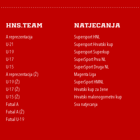
HNS.team
Natjecanja
A reprezentacija
Supersport HNL
U-21
Supersport Hrvatski kup
U-19
Supersport Superkup
U-17
SuperSport Prva NL
U-15
SuperSport Druga NL
A reprezentacija (Ž)
Magenta Liga
U-19 (Ž)
SuperSport HMNL
U-17 (Ž)
Hrvatski kup za žene
U-15 (Ž)
Hrvatski malonogometni kup
Futsal A
Sva natjecanja
Futsal A (Ž)
Futsal U-19