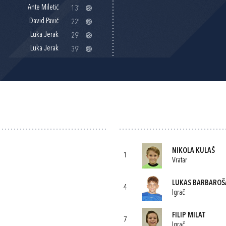
Ante Miletić
13'
David Pavić
22'
Luka Jerak
29'
Luka Jerak
39'
NIKOLA KULAŠ
1
Vratar
LUKAS BARBAROŠ
4
Igrač
FILIP MILAT
7
Igrač