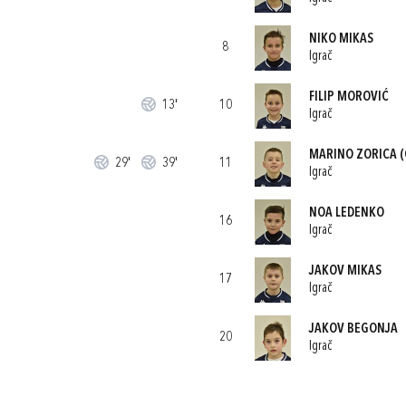
NIKO MIKAS
8
Igrač
FILIP MOROVIĆ
13'
10
Igrač
MARINO ZORICA
(
29'
39'
11
Igrač
NOA LEDENKO
16
Igrač
JAKOV MIKAS
17
Igrač
JAKOV BEGONJA
20
Igrač