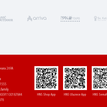
ovara 269A
a
61555
.family
HNS Shop App
HNS Ulaznice App
HNS Semaf
400091100187844
078