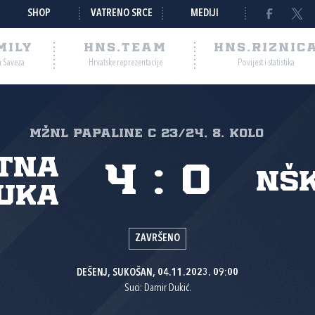
SHOP
VATRENO SRCE
MEDIJI
MILY
HNS.TEAM
HNS.RIZNIC
a Saveza
Hrvatske reprezentacije
Povijest i statistika
MŽNL PAPALINE C 23/24, 8. kolo
atna
4
:
0
NŠK
uka
ZAVRŠENO
DEŠENJ, SUKOŠAN, 04.11.2023. 09:00
Suci: Damir Dukić.