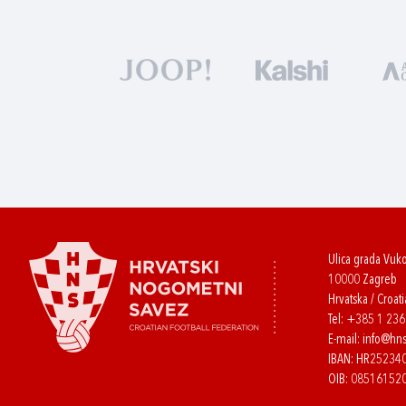
Ulica grada Vuk
10000 Zagreb
Hrvatska / Croati
Tel:
+385 1 23
E-mail:
info@hns
IBAN: HR2523
OIB: 08516152