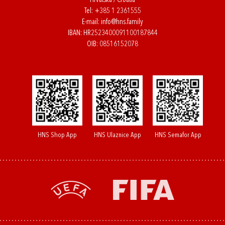
Hrvatska / Croatia
Tel:
+385 1 2361555
E-mail:
info@hns.family
IBAN: HR2523400091100187844
OIB: 08516152078
HNS Shop App
HNS Ulaznice App
HNS Semafor App