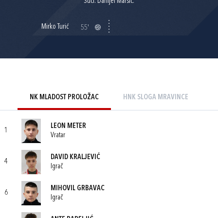
Suci: Danijel Maršić.
Mirko Turić
55'
NK MLADOST PROLOŽAC
HNK SLOGA MRAVINCE
LEON METER
1
Vratar
DAVID KRALJEVIĆ
4
Igrač
MIHOVIL GRBAVAC
6
Igrač