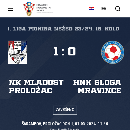
1. liga pionira NSŽSD 23/24, 19. kolo
1
:
0
NK Mladost
HNK Sloga
Proložac
Mravince
ZAVRŠENO
ŠARAMPOV, PROLOŽAC DONJI, 01.05.2024. 11:30