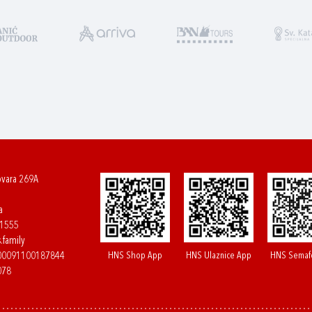
ovara 269A
a
61555
.family
HNS Shop App
HNS Ulaznice App
HNS Semaf
400091100187844
078