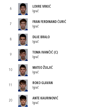
LOVRE VRKIĆ
6
Igrač
FRAN FERDINAND ĆURIĆ
7
Igrač
DUJE BRALO
8
Igrač
TOMA IVANČIĆ
(C)
9
Igrač
MATEO ŽULJIĆ
10
Igrač
ROKO GLAVAN
11
Igrač
ANTE KAURINOVIĆ
20
Igrač