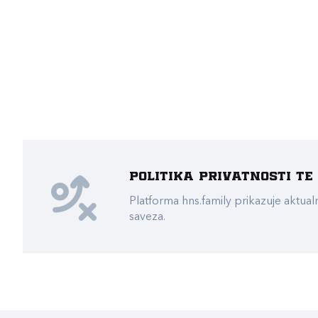
Politika privatnosti t
Platforma hns.family prikazuje akt
saveza.