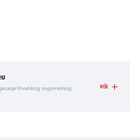
ru
VIŠE
atjecanja Hrvatskog nogometnog