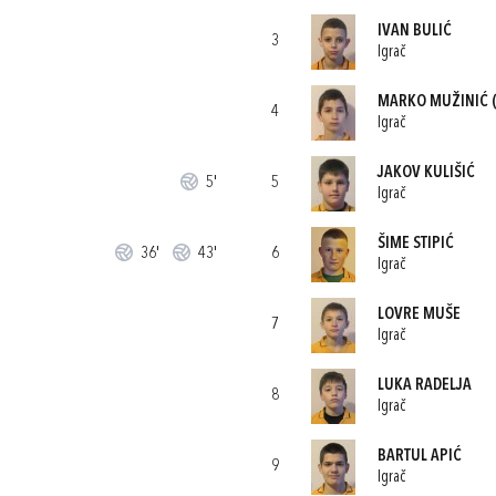
IVAN BULIĆ
3
Igrač
MARKO MUŽINIĆ
(
4
Igrač
JAKOV KULIŠIĆ
5'
5
Igrač
ŠIME STIPIĆ
36'
43'
6
Igrač
LOVRE MUŠE
7
Igrač
LUKA RADELJA
8
Igrač
BARTUL APIĆ
9
Igrač