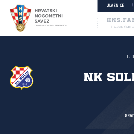
ULAZNICE
HNS.FA
Službena stranic
1.
NK Soli
GRAD