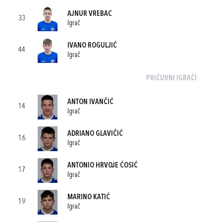
AJNUR VREBAC
33
Igrač
IVANO ROGULJIĆ
44
Igrač
PRIČUVNI IGRAČI
ANTON IVANČIĆ
14
Igrač
ADRIANO GLAVIČIĆ
16
Igrač
ANTONIO HRVOJE ĆOSIĆ
17
Igrač
MARINO KATIĆ
19
Igrač