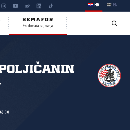
HR
EN
A
SEMAFOR
Sva domaća natjecanja
Poljičanin
1
08:30