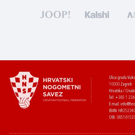
Ulica grada Vuk
10000 Zagreb
Hrvatska / Croati
Tel:
+385 1 23
E-mail:
info@hns
IBAN: HR2523
OIB: 08516152