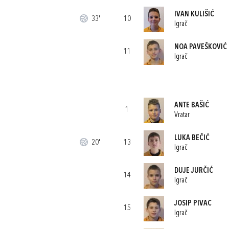
IVAN KULIŠIĆ
33'
10
Igrač
NOA PAVEŠKOVIĆ
11
Igrač
ANTE BAŠIĆ
1
Vratar
LUKA BEČIĆ
20'
13
Igrač
DUJE JURČIĆ
14
Igrač
JOSIP PIVAC
15
Igrač