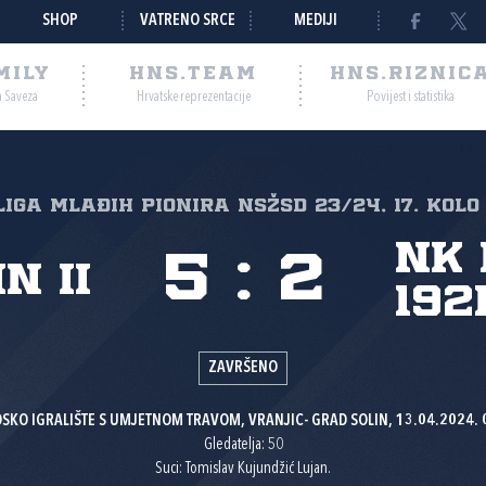
SHOP
VATRENO SRCE
MEDIJI
MILY
HNS.TEAM
HNS.RIZNIC
a Saveza
Hrvatske reprezentacije
Povijest i statistika
 liga mlađih pionira NSŽSD 23/24, 17. kolo
NK 
5
:
2
n II
192
ZAVRŠENO
SKO IGRALIŠTE S UMJETNOM TRAVOM, VRANJIC- GRAD SOLIN, 13.04.2024. 
Gledatelja: 50
Suci: Tomislav Kujundžić Lujan.