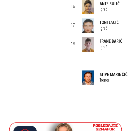
ANTE BULIĆ
16
Igrač
TONI LACIĆ
17
Igrač
FRANE BARIĆ
18
Igrač
STIPE MARINČIĆ
Trener