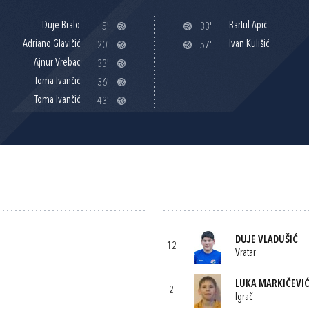
Duje Bralo
Bartul Apić
5'
33'
Adriano Glavičić
Ivan Kulišić
20'
57'
Ajnur Vrebac
33'
Toma Ivančić
36'
Toma Ivančić
43'
DUJE VLADUŠIĆ
12
Vratar
LUKA MARKIČEVI
2
Igrač