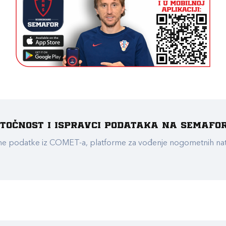
e točnost i ispravci podataka na Semafo
ualne podatke iz COMET-a, platforme za vođenje nogometnih n