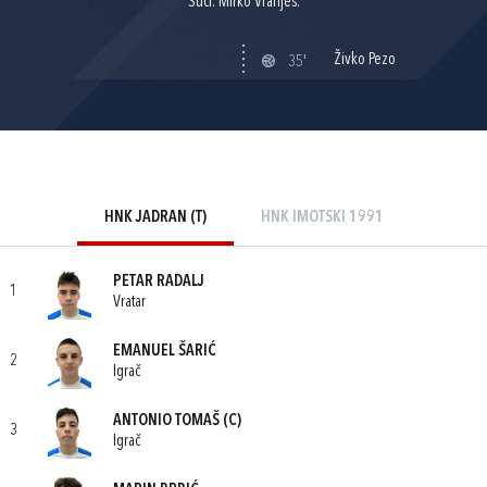
Suci: Mirko Vranješ.
Živko Pezo
35'
HNK JADRAN (T)
HNK IMOTSKI 1991
PETAR RADALJ
1
Vratar
EMANUEL ŠARIĆ
2
Igrač
ANTONIO TOMAŠ
(C)
3
Igrač