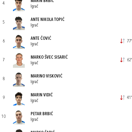
MARIN BRBIĆ
4
Igrač
ANTE NIKOLA TOPIĆ
5
Igrač
ANTE ČOVIĆ
6
77'
Igrač
MARKO ŠVEC SISARIĆ
7
62'
Igrač
MARINO VISKOVIĆ
8
Igrač
MARIN VIDIĆ
9
41'
Igrač
PETAR BRBIĆ
10
Igrač