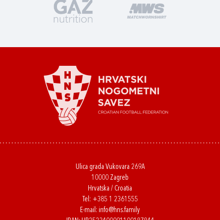
Ulica grada Vukovara 269A
10000 Zagreb
Hrvatska / Croatia
Tel:
+385 1 2361555
E-mail:
info@hns.family