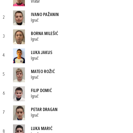
Vratar
IVANO PAŽANIN
2
Igrač
BORNA MILEŠIĆ
3
Igrač
LUKA JAKUS
4
Igrač
MATEO ROŽIĆ
5
Igrač
FILIP DOMIĆ
6
Igrač
PETAR DRAGAN
7
Igrač
LUKA MARIĆ
8