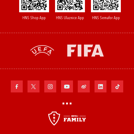
HNS Shop App
HNS Ulaznice App
HNS Semafor App