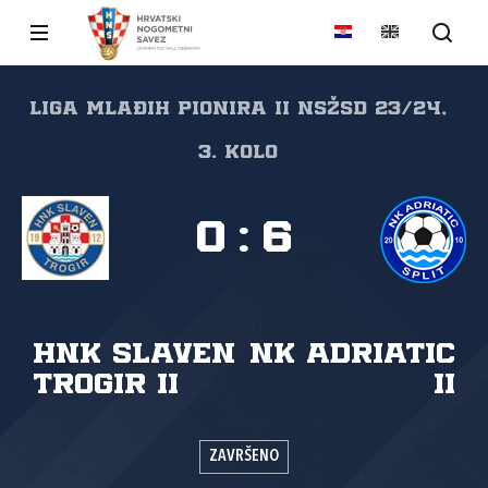
Liga mlađih pionira II NSŽSD 23/24,
3. kolo
0
:
6
HNK Slaven
NK Adriatic
Trogir II
II
ZAVRŠENO