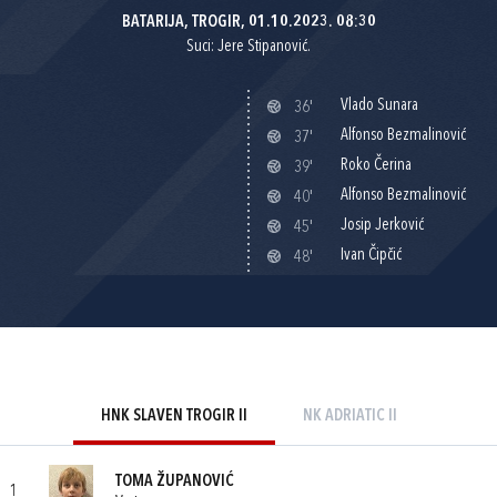
BATARIJA, TROGIR, 01.10.2023. 08:30
Suci: Jere Stipanović.
Vlado Sunara
36'
Alfonso Bezmalinović
37'
Roko Čerina
39'
Alfonso Bezmalinović
40'
Josip Jerković
45'
Ivan Čipčić
48'
HNK SLAVEN TROGIR II
NK ADRIATIC II
TOMA ŽUPANOVIĆ
1