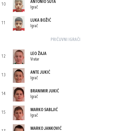
ANTONIO ŠUTA
10
Igrač
LUKA BOŽIĆ
11
Igrač
PRIČUVNI IGRAČI
LEO ŽAJA
12
Vratar
ANTE JUKIĆ
13
Igrač
BRANIMIR JUKIĆ
14
Igrač
MARKO SABLJIĆ
15
Igrač
MARKO JANKOVIĆ