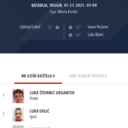
BATARIJA, TROGIR, 05.11.2023. 09:00
Suci: Nikola Kordić.
Gabrijel Listeš
Ivano Pažanin
33'
22'
Luka Marić
37'
NK GOŠK KAŠTELA II
HNK SLAVEN TROGIR II
LUKA ŠTEFANIĆ GRGANTOV
1
Vratar
LUKA DOLIĆ
2
Igrač