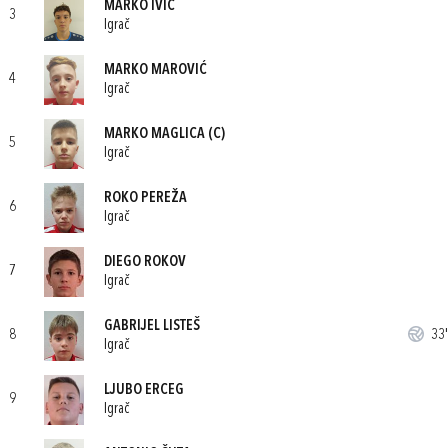
MARKO IVIĆ
3
Igrač
MARKO MAROVIĆ
4
Igrač
MARKO MAGLICA
(C)
5
Igrač
ROKO PEREŽA
6
Igrač
DIEGO ROKOV
7
Igrač
GABRIJEL LISTEŠ
8
33'
Igrač
LJUBO ERCEG
9
Igrač