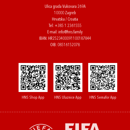
Ulica grada Vukovara 269A
10000 Zagreb
Hrvatska / Croatia
Tel:
+385 1 2361555
E-mail:
info@hns.family
IBAN: HR2523400091100187844
OIB: 08516152078
HNS Shop App
HNS Ulaznice App
HNS Semafor App