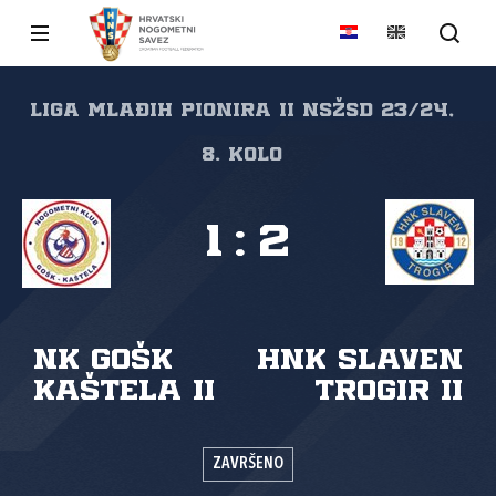
Liga mlađih pionira II NSŽSD 23/24,
8. kolo
1
:
2
NK GOŠK
HNK Slaven
Kaštela II
Trogir II
ZAVRŠENO