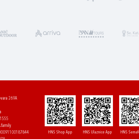
ovara 269A
a
61555
.family
HNS Shop App
HNS Ulaznice App
HNS Semaf
400091100187844