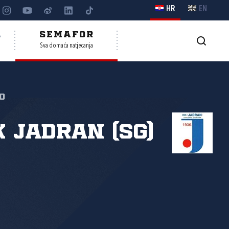
HR
EN
A
SEMAFOR
Sva domaća natjecanja
o
 Jadran (SG)