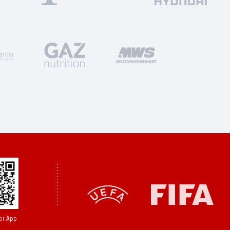
or App