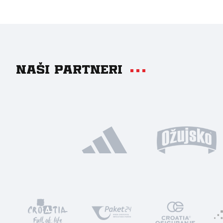
Naši partneri