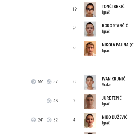
TONČI BRKIĆ
19
Igrač
ROKO STANČIĆ
24
Igrač
NIKOLA PAJINA
(C
25
Igrač
IVAN KRUNIĆ
55'
57'
22
Vratar
JURE TEPIĆ
48'
2
Igrač
NIKO DUŽEVIĆ
24'
52'
4
Igrač