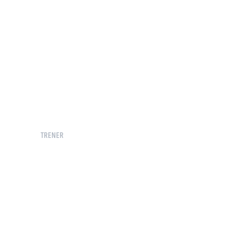
TRENER