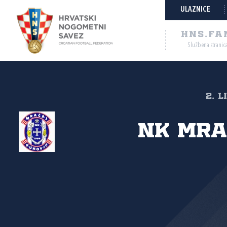
ULAZNICE
HNS.FA
Službena stranic
2. 
NK Mra