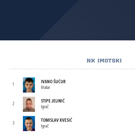
NK IMOTSKI
IVANO ŠUĆUR
1
Vratar
STIPE JELINIĆ
2
Igrač
TOMISLAV KVESIĆ
3
Igrač