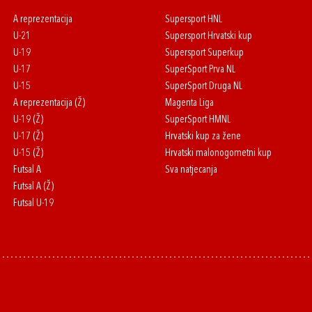
A reprezentacija
Supersport HNL
U-21
Supersport Hrvatski kup
U-19
Supersport Superkup
U-17
SuperSport Prva NL
U-15
SuperSport Druga NL
A reprezentacija (Ž)
Magenta Liga
U-19 (Ž)
SuperSport HMNL
U-17 (Ž)
Hrvatski kup za žene
U-15 (Ž)
Hrvatski malonogometni kup
Futsal A
Sva natjecanja
Futsal A (Ž)
Futsal U-19