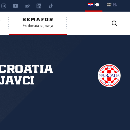
HR
EN
A
SEMAFOR
Sva domaća natjecanja
Croatia
javci