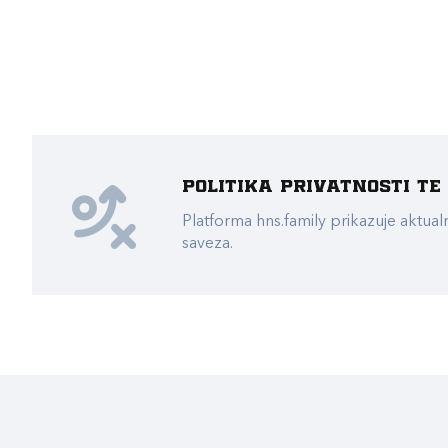
Politika privatnosti t
Platforma hns.family prikazuje akt
saveza.