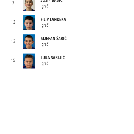
JOSIP BABIĆ
7
Igrač
FILIP LANDEKA
12
Igrač
STJEPAN ŠARIĆ
13
Igrač
LUKA SABLJIĆ
15
Igrač