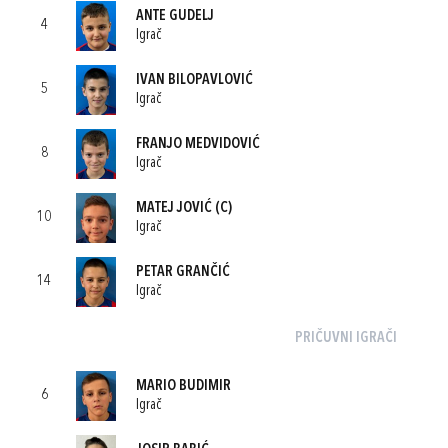
ANTE GUDELJ
4
Igrač
IVAN BILOPAVLOVIĆ
5
Igrač
FRANJO MEDVIDOVIĆ
8
Igrač
MATEJ JOVIĆ
(C)
10
Igrač
PETAR GRANČIĆ
14
Igrač
PRIČUVNI IGRAČI
MARIO BUDIMIR
6
Igrač