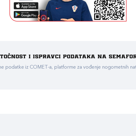
e točnost i ispravci podataka na Semafo
ualne podatke iz COMET-a, platforme za vođenje nogometnih n