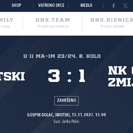
SHOP
VATRENO SRCE
MEDIJI
MILY
HNS.TEAM
HNS.RIZNIC
a Saveza
Hrvatske reprezentacije
Povijest i statistika
U 11 MA-IM 23/24, 8. kolo
NK 
3
:
1
tski
Zmi
ZAVRŠENO
GOSPIN DOLAC, IMOTSKI, 15.11.2023. 15:00
Suci: Jerko Peko.