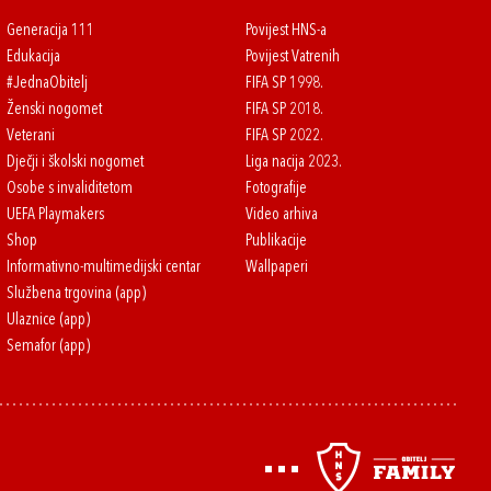
Generacija 111
Povijest HNS-a
Edukacija
Povijest Vatrenih
#JednaObitelj
FIFA SP 1998.
Ženski nogomet
FIFA SP 2018.
Veterani
FIFA SP 2022.
Dječji i školski nogomet
Liga nacija 2023.
Osobe s invaliditetom
Fotografije
UEFA Playmakers
Video arhiva
Shop
Publikacije
Informativno-multimedijski centar
Wallpaperi
Službena trgovina (app)
Ulaznice (app)
Semafor (app)