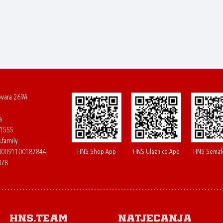
ovara 269A
a
61555
.family
HNS Shop App
HNS Ulaznice App
HNS Semaf
400091100187844
078
HNS.team
Natjecanja