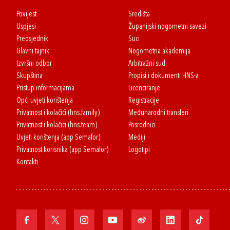
Povijest
Središta
Uspjesi
Županijski nogometni savezi
Predsjednik
Suci
Glavni tajnik
Nogometna akademija
Izvršni odbor
Arbitražni sud
Skupština
Propisi i dokumenti HNS-a
Pristup informacijama
Licenciranje
Opći uvjeti korištenja
Registracije
Privatnost i kolačići (hns.family)
Međunarodni transferi
Privatnost i kolačići (hns.team)
Posrednici
Uvjeti korištenja (app Semafor)
Mediji
Privatnost korisnika (app Semafor)
Logotipi
Kontakti