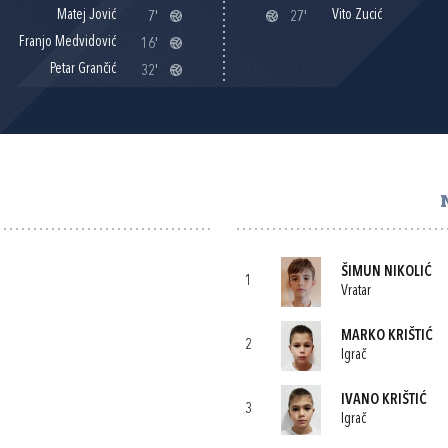
Matej Jović
Vito Zucić
7'
27'
Franjo Medvidović
16'
Petar Grančić
32'
ŠIMUN NIKOLIĆ
1
Vratar
MARKO KRIŠTIĆ
2
Igrač
IVANO KRIŠTIĆ
3
Igrač