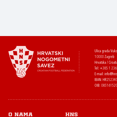
Ulica grada Vuk
10000 Zagreb
Hrvatska / Croati
Tel:
+385 1 23
E-mail:
info@hns
IBAN: HR2523
OIB: 08516152
O nama
HNS