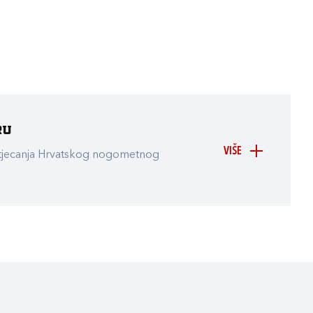
ru
VIŠE
atjecanja Hrvatskog nogometnog