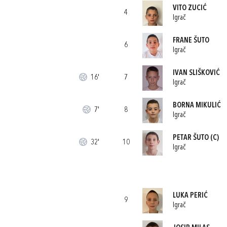
VITO ZUCIĆ
4
Igrač
FRANE ŠUTO
6
Igrač
IVAN SLIŠKOVIĆ
16'
7
Igrač
BORNA MIKULIĆ
7'
8
Igrač
PETAR ŠUTO
(C)
32'
10
Igrač
LUKA PERIĆ
9
Igrač