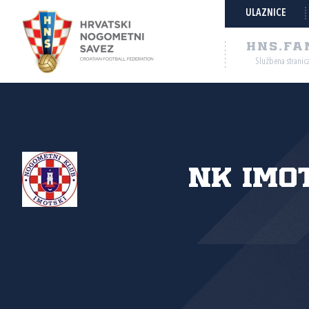
ULAZNICE
HNS.FA
Službena stranic
NK Imo