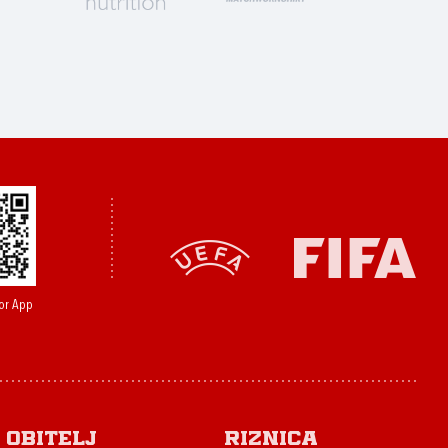
or App
Obitelj
Riznica