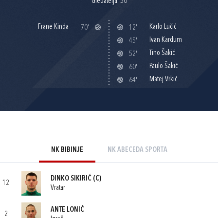
Gledatelja: 50
Frane Kinda
Karlo Lučić
70'
12'
Ivan Kardum
45'
Tino Šakić
52'
Paulo Šakić
60'
Matej Vrkić
64'
NK BIBINJE
NK ABECEDA SPORTA
DINKO SIKIRIĆ
(C)
12
Vratar
ANTE LONIĆ
2