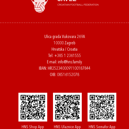
Ulica grada Vukovara 269A
10000 Zagreb
Hrvatska / Croatia
Tel:
+385 1 2361555
E-mail:
info@hns.family
IBAN: HR2523400091100187844
OIB: 08516152078
HNS Shop App
HNS Ulaznice App
HNS Semafor App