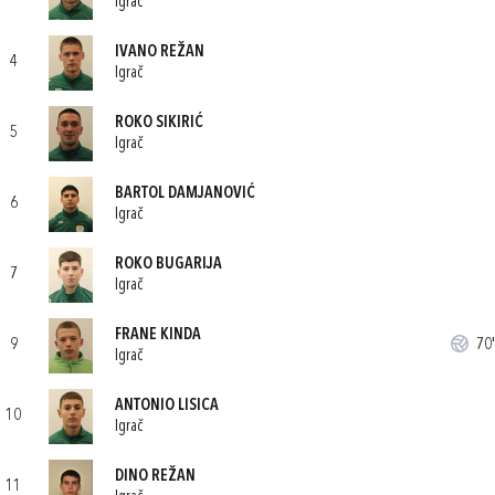
Igrač
IVANO REŽAN
4
Igrač
ROKO SIKIRIĆ
5
Igrač
BARTOL DAMJANOVIĆ
6
Igrač
ROKO BUGARIJA
7
Igrač
FRANE KINDA
9
70'
Igrač
ANTONIO LISICA
10
Igrač
DINO REŽAN
11