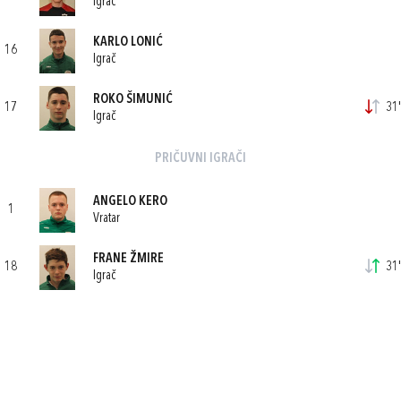
Igrač
KARLO LONIĆ
16
Igrač
ROKO ŠIMUNIĆ
17
31'
Igrač
PRIČUVNI IGRAČI
ANGELO KERO
1
Vratar
FRANE ŽMIRE
18
31'
Igrač