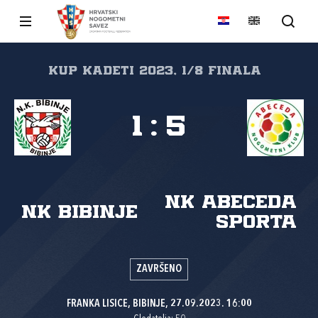
KUP KADETI 2023, 1/8 finala
1
:
5
NK Abeceda
NK Bibinje
sporta
ZAVRŠENO
FRANKA LISICE, BIBINJE, 27.09.2023. 16:00