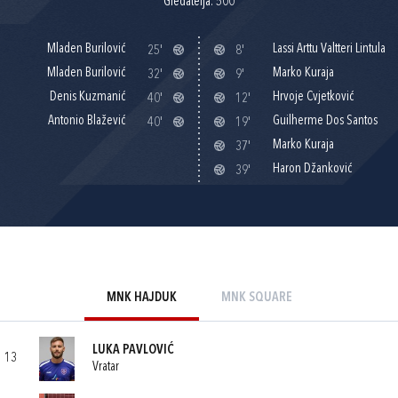
Gledatelja: 500
Mladen Burilović
Lassi Arttu Valtteri Lintula
25'
8'
Mladen Burilović
Marko Kuraja
32'
9'
Denis Kuzmanić
Hrvoje Cvjetković
40'
12'
Antonio Blažević
Guilherme Dos Santos
40'
19'
Marko Kuraja
37'
Haron Džanković
39'
MNK HAJDUK
MNK SQUARE
LUKA PAVLOVIĆ
13
Vratar