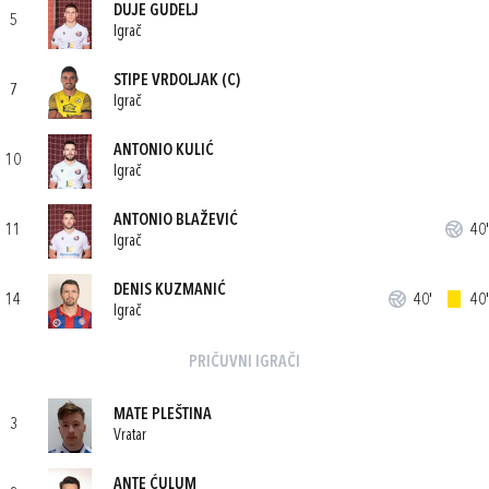
DUJE GUDELJ
5
Igrač
STIPE VRDOLJAK
(C)
7
Igrač
ANTONIO KULIĆ
10
Igrač
ANTONIO BLAŽEVIĆ
11
40'
Igrač
DENIS KUZMANIĆ
14
40'
40'
Igrač
PRIČUVNI IGRAČI
MATE PLEŠTINA
3
Vratar
ANTE ĆULUM