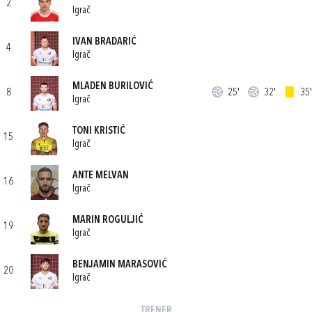
2
Igrač
IVAN BRADARIĆ
4
Igrač
MLADEN BURILOVIĆ
8
25'
32'
35'
Igrač
TONI KRISTIĆ
15
Igrač
ANTE MELVAN
16
Igrač
MARIN ROGULJIĆ
19
Igrač
BENJAMIN MARASOVIĆ
20
Igrač
TRENER