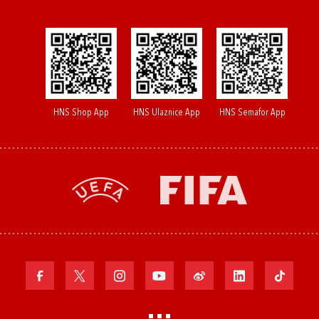
HNS Shop App
HNS Ulaznice App
HNS Semafor App