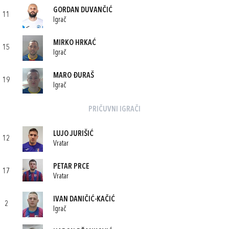
GORDAN DUVANČIĆ
11
Igrač
MIRKO HRKAĆ
15
Igrač
MARO ĐURAŠ
19
Igrač
PRIČUVNI IGRAČI
LUJO JURIŠIĆ
12
Vratar
PETAR PRCE
17
Vratar
IVAN DANIČIĆ-KAČIĆ
2
Igrač