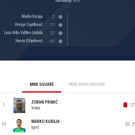
Gledatelja: 950
Marko Kuraja
2'
Hrvoje Cvjetković
11'
Lassi Arttu Valtteri Lintula
25'
Haron Džanković
40'
MNK SQUARE
MNK NOVO VRIJEME
ZORAN PRIMIĆ
1
12'
Vratar
MARKO KURAJA
10
2'
Igrač