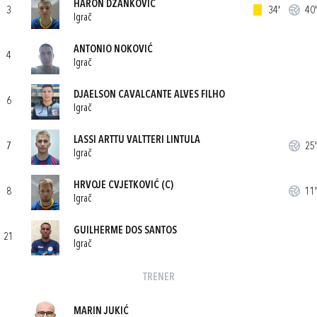
HARON DŽANKOVIĆ
3
34'
40'
Igrač
ANTONIO NOKOVIĆ
4
Igrač
DJAELSON CAVALCANTE ALVES FILHO
6
Igrač
LASSI ARTTU VALTTERI LINTULA
7
25'
Igrač
HRVOJE CVJETKOVIĆ
(C)
8
11'
Igrač
GUILHERME DOS SANTOS
21
Igrač
TRENER
MARIN JUKIĆ