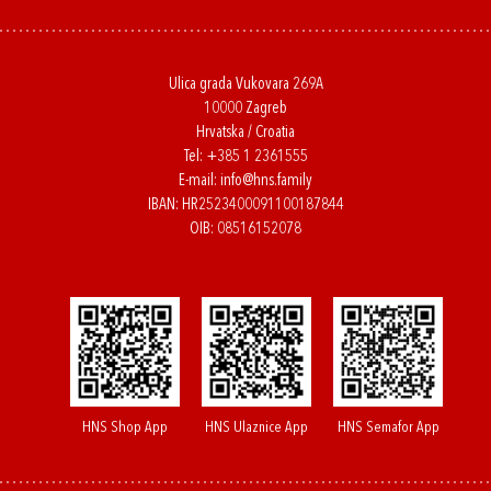
Ulica grada Vukovara 269A
10000 Zagreb
Hrvatska / Croatia
Tel:
+385 1 2361555
E-mail:
info@hns.family
IBAN: HR2523400091100187844
OIB: 08516152078
HNS Shop App
HNS Ulaznice App
HNS Semafor App