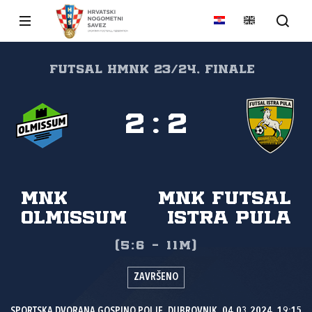
FUTSAL HMNK 23/24, Finale
2
:
2
MNK
MNK Futsal
Olmissum
Istra Pula
(5:6 - 11m)
ZAVRŠENO
SPORTSKA DVORANA GOSPINO POLJE, DUBROVNIK, 04.03.2024. 19:15