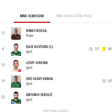
MNK OLMISSUM
MNK FUTSAL ISTRA PULA
VINKO ROZGA
12
Vratar
DUJE KUSTURA
(C)
4
33'
34'
Igrač
JOSIP JURLINA
10
Igrač
IIRO OLAVI VANHA
19
50'
Igrač
ANTONIO SEKULIĆ
23
Igrač
PRIČUVNI IGRAČI