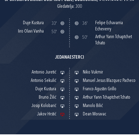
Gledatelja: 300
Duje Kustura
Felipe Echavarria
33'
36'
Echeverry
Iiro Olavi Vanha
50'
Arthur Yann Tchaptchet
50'
Tchato
JEDANAESTERCI
Antonio Juretić
Niko Vukmir
Antonio Sekulić
Manuel Jesus Blazquez Pacheco
Duje Kustura
Franco Agustin Grillo
Bruno Žilić
Arthur Yann Tchaptchet Tchato
Josip Kolobarić
Manolo Bilić
Jakov Hrstić
Dean Moravac