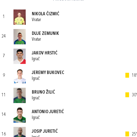
NIKOLA ČIZMIĆ
1
Vratar
DUJE ZEMUNIK
24
Vratar
JAKOV HRSTIĆ
7
Igrač
JEREMY BUKOVEC
9
18'
Igrač
BRUNO ŽILIĆ
11
30'
Igrač
ANTONIO JURETIĆ
14
Igrač
JOSIP JURETIĆ
16
25'