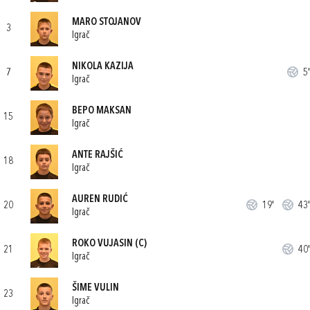
MARO STOJANOV
3
Igrač
NIKOLA KAZIJA
7
5'
Igrač
BEPO MAKSAN
15
Igrač
ANTE RAJŠIĆ
18
Igrač
AUREN RUDIĆ
20
19'
43'
Igrač
ROKO VUJASIN
(C)
21
40'
Igrač
ŠIME VULIN
23
Igrač