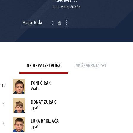
Gledatelja: 60
Suci: Matej Zubčić.
Marjan Brala
5'
NK HRVATSKI VITEZ
NK ŠKABRNJA '91
TONI ĆIRAK
12
Vratar
DONAT ZURAK
3
Igrač
LUKA BRKLJAČA
4
Igrač