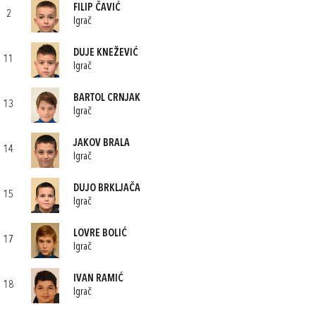
FILIP ČAVIĆ
2
Igrač
DUJE KNEŽEVIĆ
11
Igrač
BARTOL CRNJAK
13
Igrač
JAKOV BRALA
14
Igrač
DUJO BRKLJAČA
15
Igrač
LOVRE BOLIĆ
17
Igrač
IVAN RAMIĆ
18
Igrač