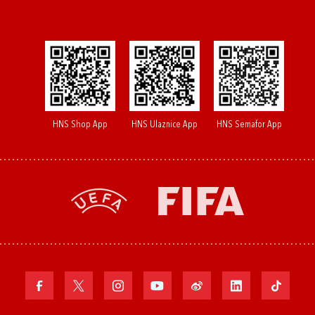
HNS Shop App
HNS Ulaznice App
HNS Semafor App