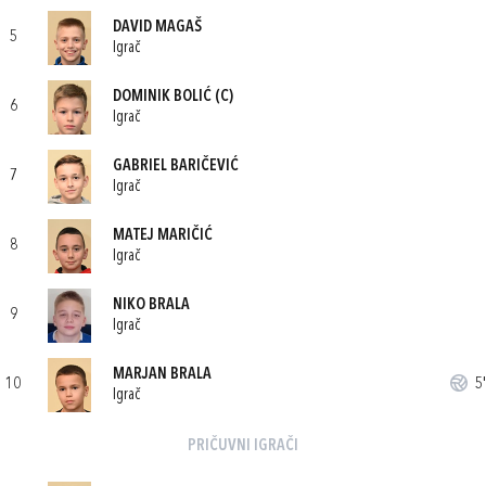
DAVID MAGAŠ
5
Igrač
DOMINIK BOLIĆ
(C)
6
Igrač
GABRIEL BARIČEVIĆ
7
Igrač
MATEJ MARIČIĆ
8
Igrač
NIKO BRALA
9
Igrač
MARJAN BRALA
10
5'
Igrač
PRIČUVNI IGRAČI