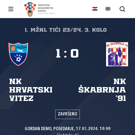
1. MŽNL TIĆI 23/24, 3. kolo
1
:
0
NK
NK
Hrvatski
Škabrnja
vitez
'91
ZAVRŠENO
GORDAN DEMO, POSEDARJE, 17.03.2024. 10:00