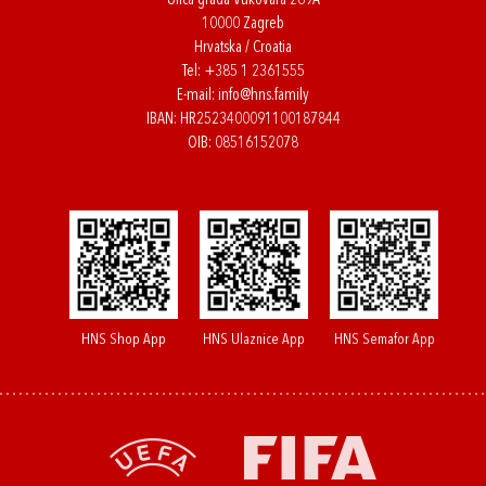
Ulica grada Vukovara 269A
10000 Zagreb
Hrvatska / Croatia
Tel:
+385 1 2361555
E-mail:
info@hns.family
IBAN: HR2523400091100187844
OIB: 08516152078
HNS Shop App
HNS Ulaznice App
HNS Semafor App