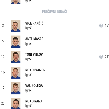
Igrač
PRIČUVNI IGRAČI
VICE RANČIĆ
2
19'
Igrač
ANTE MASAR
9
Igrač
TONI VITLOV
13
21'
Igrač
ROKO IVANOV
16
Igrač
VAL KOLEGA
17
Igrač
ROKO RANJ
22
Igrač