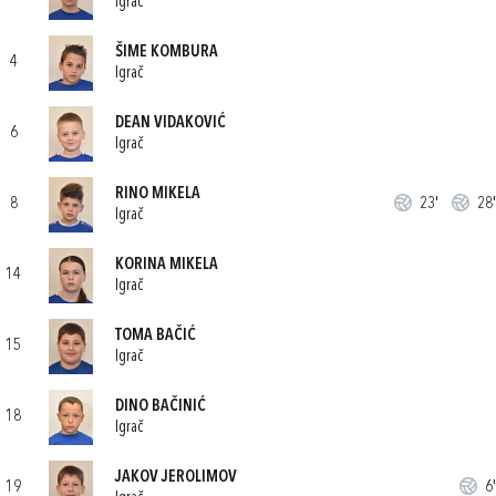
Igrač
ŠIME KOMBURA
4
Igrač
DEAN VIDAKOVIĆ
6
Igrač
RINO MIKELA
8
23'
28'
Igrač
KORINA MIKELA
14
Igrač
TOMA BAČIĆ
15
Igrač
DINO BAČINIĆ
18
Igrač
JAKOV JEROLIMOV
19
6'