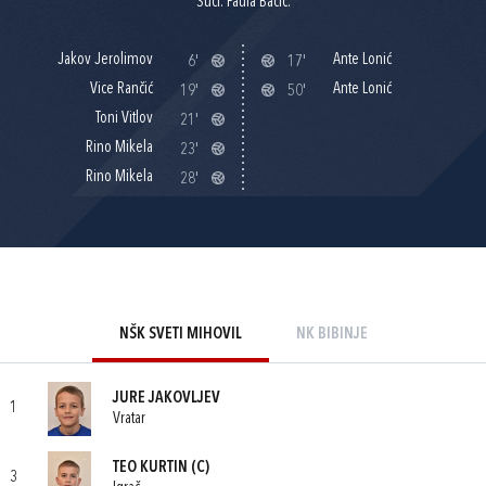
Suci: Paula Bačić.
Jakov Jerolimov
Ante Lonić
6'
17'
Vice Rančić
Ante Lonić
19'
50'
Toni Vitlov
21'
Rino Mikela
23'
Rino Mikela
28'
NŠK SVETI MIHOVIL
NK BIBINJE
JURE JAKOVLJEV
1
Vratar
TEO KURTIN
(C)
3