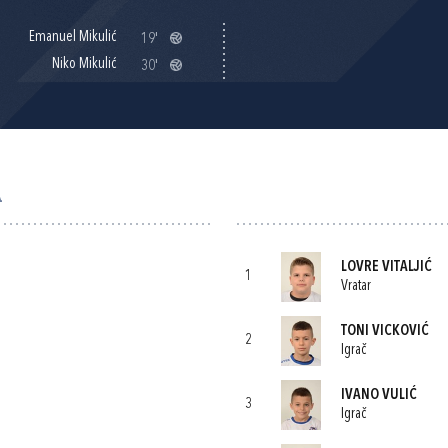
Emanuel Mikulić
19'
Niko Mikulić
30'
A
LOVRE VITALJIĆ
1
Vratar
TONI VICKOVIĆ
2
Igrač
IVANO VULIĆ
3
Igrač