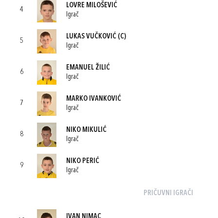
LOVRE MILOŠEVIĆ
4
Igrač
LUKAS VUČKOVIĆ
(C)
5
Igrač
EMANUEL ŽILIĆ
6
Igrač
MARKO IVANKOVIĆ
7
Igrač
NIKO MIKULIĆ
8
Igrač
NIKO PERIĆ
9
Igrač
PRIČUVNI IGRAČI
IVAN NIMAC