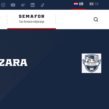
HR
EN
A
SEMAFOR
Sva domaća natjecanja
 Zara