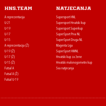
HNS.team
Natjecanja
A reprezentacija
Supersport HNL
U-21
Supersport Hrvatski kup
U-19
Supersport Superkup
U-17
SuperSport Prva NL
U-15
SuperSport Druga NL
A reprezentacija (Ž)
Magenta Liga
U-19 (Ž)
SuperSport HMNL
U-17 (Ž)
Hrvatski kup za žene
U-15 (Ž)
Hrvatski malonogometni kup
Futsal A
Sva natjecanja
Futsal A (Ž)
Futsal U-19