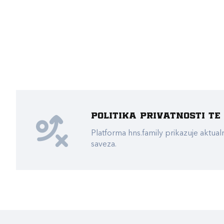
Politika privatnosti t
Platforma hns.family prikazuje akt
saveza.