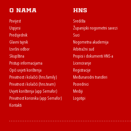
O nama
HNS
Povijest
Središta
Uspjesi
Županijski nogometni savezi
Predsjednik
Suci
Glavni tajnik
Nogometna akademija
Izvršni odbor
Arbitražni sud
Skupština
Propisi i dokumenti HNS-a
Pristup informacijama
Licenciranje
Opći uvjeti korištenja
Registracije
Privatnost i kolačići (hns.family)
Međunarodni transferi
Privatnost i kolačići (hns.team)
Posrednici
Uvjeti korištenja (app Semafor)
Mediji
Privatnost korisnika (app Semafor)
Logotipi
Kontakti