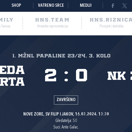
SHOP
VATRENO SRCE
MEDIJI
MILY
HNS.TEAM
HNS.RIZNIC
a Saveza
Hrvatske reprezentacije
Povijest i statistika
1. MŽNL PAPALINE 23/24, 3. kolo
eda
2
:
0
NK
rta
ZAVRŠENO
NOVE ZORE, SV FILIP I JAKOV, 16.03.2024. 13:30
Gledatelja: 50
Suci: Ante Galac.