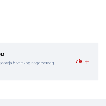
ru
VIŠE
atjecanja Hrvatskog nogometnog