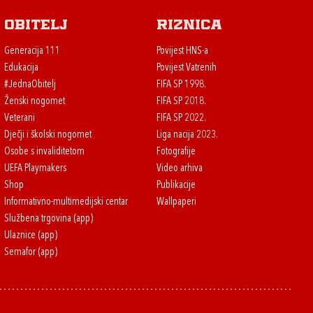
Obitelj
Riznica
Generacija 111
Povijest HNS-a
Edukacija
Povijest Vatrenih
#JednaObitelj
FIFA SP 1998.
Ženski nogomet
FIFA SP 2018.
Veterani
FIFA SP 2022.
Dječji i školski nogomet
Liga nacija 2023.
Osobe s invaliditetom
Fotografije
UEFA Playmakers
Video arhiva
Shop
Publikacije
Informativno-multimedijski centar
Wallpaperi
Službena trgovina (app)
Ulaznice (app)
Semafor (app)