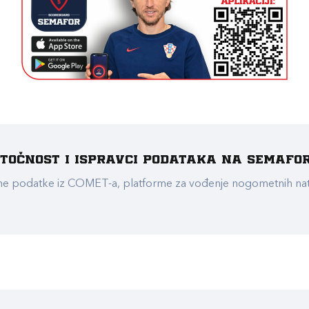
e točnost i ispravci podataka na Semafo
ualne podatke iz COMET-a, platforme za vođenje nogometnih n