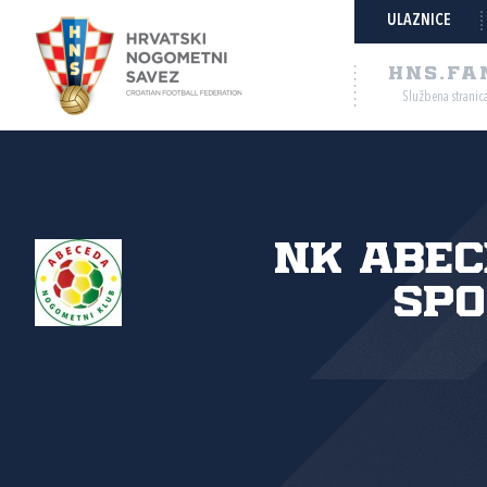
ULAZNICE
HNS.FA
Službena stranic
NK Abec
spo