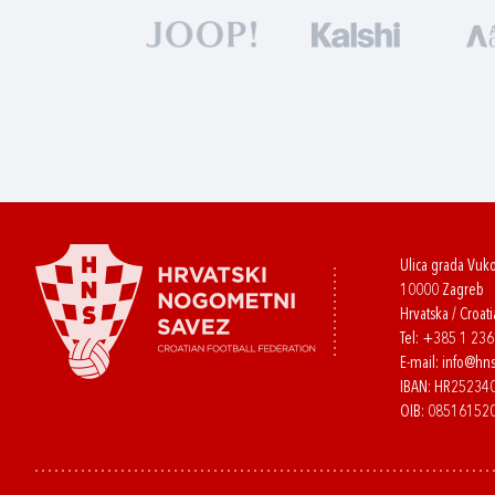
Ulica grada Vuk
10000 Zagreb
Hrvatska / Croati
Tel:
+385 1 23
E-mail:
info@hns
IBAN: HR2523
OIB: 08516152