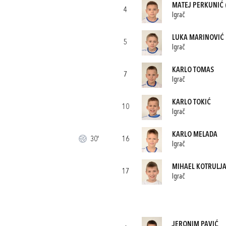
MATEJ PERKUNIĆ
4
Igrač
LUKA MARINOVIĆ
5
Igrač
KARLO TOMAS
7
Igrač
KARLO TOKIĆ
10
Igrač
KARLO MELADA
30'
16
Igrač
MIHAEL KOTRULJ
17
Igrač
JERONIM PAVIĆ