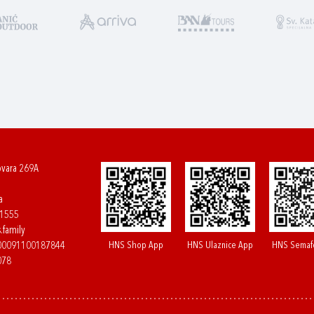
ovara 269A
a
61555
.family
HNS Shop App
HNS Ulaznice App
HNS Semaf
400091100187844
078