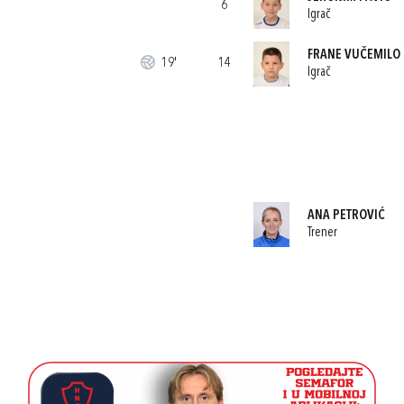
6
Igrač
FRANE VUČEMILO
19'
14
Igrač
ANA PETROVIĆ
Trener