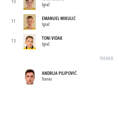
10
Igrač
EMANUEL MIKULIĆ
11
Igrač
TONI VIDAK
13
Igrač
TRENER
ANDRIJA PILIPOVIĆ
Trener