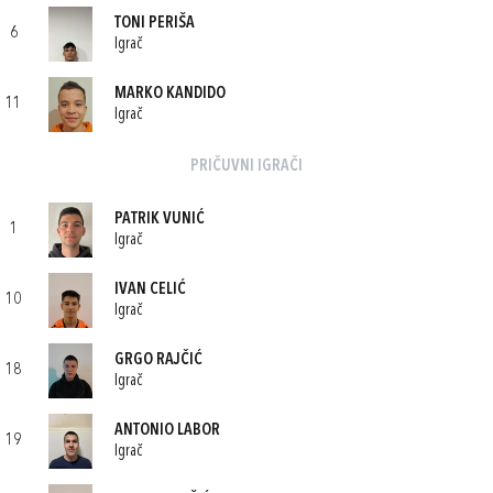
TONI PERIŠA
6
Igrač
MARKO KANDIDO
11
Igrač
PRIČUVNI IGRAČI
PATRIK VUNIĆ
1
Igrač
IVAN CELIĆ
10
Igrač
GRGO RAJČIĆ
18
Igrač
ANTONIO LABOR
19
Igrač