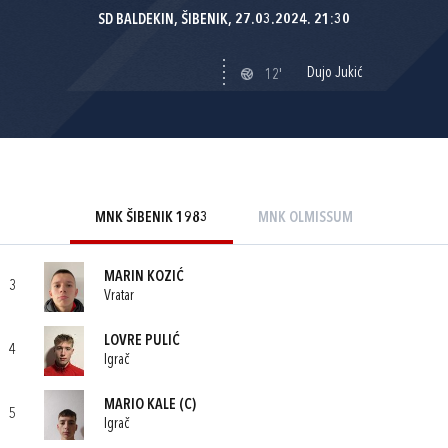
SD BALDEKIN, ŠIBENIK, 27.03.2024. 21:30
Dujo Jukić
12'
MNK ŠIBENIK 1983
MNK OLMISSUM
MARIN KOZIĆ
3
Vratar
LOVRE PULIĆ
4
Igrač
MARIO KALE
(C)
5
Igrač