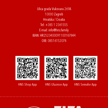
Ulica grada Vukovara 269A
10000 Zagreb
Hrvatska / Croatia
Tel:
+385 1 2361555
E-mail:
info@hns.family
IBAN: HR2523400091100187844
OIB: 08516152078
HNS Shop App
HNS Ulaznice App
HNS Semafor App