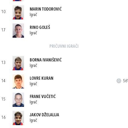
MARIN TODOROVIĆ
10
Igrač
RINO GOLEŠ
17
Igrač
PRIČUVNI IGRAČI
BORNA IVANIŠEVIĆ
13
Igrač
LOVRE KURAN
14
56'
Igrač
FRANE VUČETIĆ
15
Igrač
JAKOV DŽELALIJA
16
Igrač