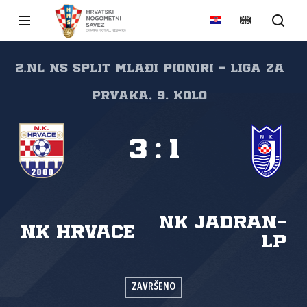
2.NL NS Split Mlađi pioniri - Liga za
prvaka, 9. kolo
3
:
1
NK Jadran-
NK Hrvace
LP
ZAVRŠENO