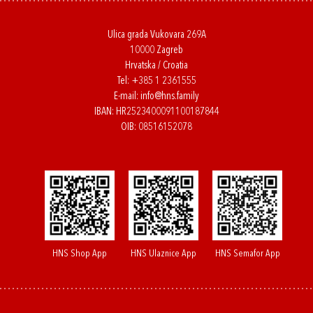
Ulica grada Vukovara 269A
10000 Zagreb
Hrvatska / Croatia
Tel:
+385 1 2361555
E-mail:
info@hns.family
IBAN: HR2523400091100187844
OIB: 08516152078
HNS Shop App
HNS Ulaznice App
HNS Semafor App