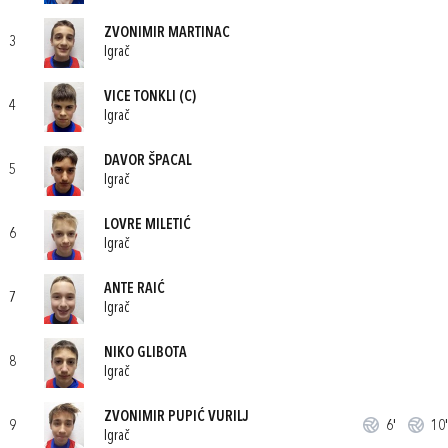
ZVONIMIR MARTINAC
3
Igrač
VICE TONKLI
(C)
4
Igrač
DAVOR ŠPACAL
5
Igrač
LOVRE MILETIĆ
6
Igrač
ANTE RAIĆ
7
Igrač
NIKO GLIBOTA
8
Igrač
ZVONIMIR PUPIĆ VURILJ
9
6'
10'
Igrač