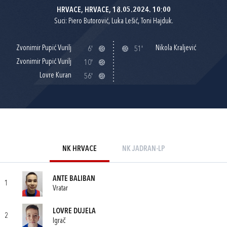
HRVACE, HRVACE, 18.05.2024. 10:00
Suci: Piero Butorović, Luka Lešić, Toni Hajduk.
Zvonimir Pupić Vurilj
Nikola Kraljević
6'
51'
Zvonimir Pupić Vurilj
10'
Lovre Kuran
56'
NK HRVACE
NK JADRAN-LP
ANTE BALIBAN
1
Vratar
LOVRE DUJELA
2
Igrač