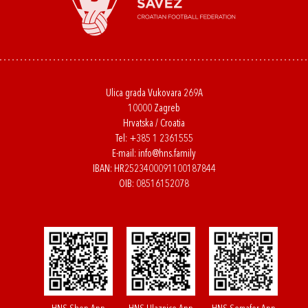
Ulica grada Vukovara 269A
10000 Zagreb
Hrvatska / Croatia
Tel:
+385 1 2361555
E-mail:
info@hns.family
IBAN: HR2523400091100187844
OIB: 08516152078