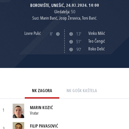
BOROVIŠTE, UNEŠIĆ, 24.03.2024. 10:00
Gledatelja: 50
Suci: Marin Barić, Josip Žeravica, Toni Barić.
Lovre Pulić
Vinko Milić
8'
13'
Teo Čengić
51'
Roko Delić
90'
NK ZAGORA
NK GOŠK KAŠTELA
MARIN KOZIĆ
1
Vratar
FILIP PAVASOVIĆ