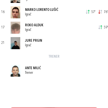
MARKO LORENTO LUŠIĆ
16
57'
76'
Igrač
ROKO ALDUK
17
59'
Igrač
JURE PRGIN
21
Igrač
TRENER
ANTE MILIĆ
Trener