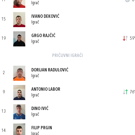
11
8'
Igrač
IVANO DEKOVIĆ
15
Igrač
GRGO RAJČIĆ
19
59'
Igrač
PRIČUVNI IGRAČI
DORIJAN RADULOVIĆ
2
Igrač
ANTONIO LABOR
9
76'
Igrač
DINO IVIĆ
13
Igrač
FILIP PRGIN
14
Igrač