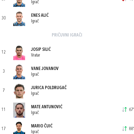
Igrač
ENES ALIĆ
30
Igrač
PRIČUVNI IGRAČI
JOSIP SILIĆ
12
Vratar
VANE JOVANOV
3
Igrač
JURICA POLDRUGAČ
7
Igrač
MATE ANTUNOVIĆ
11
67'
Igrač
MARIO ČUIĆ
17
88'
Igrač