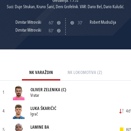
Gledatelja: 1.752
Suci: Duje Strukan, Kruno Šarić, Deni Grofelnik. VAR: Dario Bel, Dario Kulušić.
Dimitar Mitrovski
Robert Mudražija
60'
30'
Dimitar Mitrovski
83'
NK VARAŽDIN
NK LOKOMOTIVA (Z)
OLIVER ZELENIKA
(C)
1
Vratar
LUKA ŠKARIČIĆ
4
46'
Igrač
LAMINE BA
5
80'