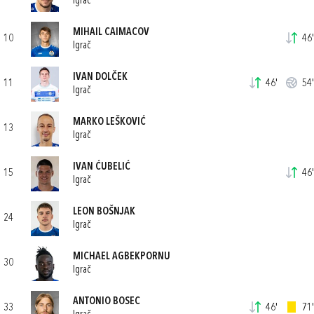
Igrač
MIHAIL CAIMACOV
10
46'
Igrač
IVAN DOLČEK
11
46'
54'
Igrač
MARKO LEŠKOVIĆ
13
Igrač
IVAN ĆUBELIĆ
15
46'
Igrač
LEON BOŠNJAK
24
Igrač
MICHAEL AGBEKPORNU
30
Igrač
ANTONIO BOSEC
33
46'
71'