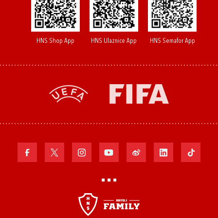
HNS Shop App
HNS Ulaznice App
HNS Semafor App