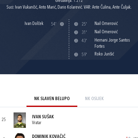
Gledatelja: 1.212
Suci: Ivan Vukančić, Anto Marić, Dario Kolarević. VAR: Ante Čulina, Ante Čuljak.
Ivan Dolček
Nail Omerović
54'
25'
Nail Omerović
31'
Hernani Jorge Santos
43'
Fortes
Roko Jurišić
59'
NK SLAVEN BELUPO
NK OSIJEK
IVAN SUŠAK
25
Vratar
DOMINIK KOVAČIĆ