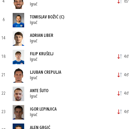
4
65'
Igrač
TOMISLAV BOŽIĆ
(C)
6
Igrač
ADRIAN LIBER
14
Igrač
FILIP KRUŠELJ
18
46'
Igrač
LJUBAN CREPULJA
21
46'
Igrač
ANTE ŠUTO
22
46'
Igrač
IGOR LEPINJICA
23
46'
Igrač
ALEN GRGIĆ