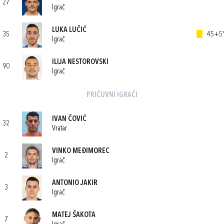
27
Igrač
LUKA LUČIĆ
35
45+5'
Igrač
ILIJA NESTOROVSKI
90
Igrač
PRIČUVNI IGRAČI
IVAN ČOVIĆ
32
Vratar
VINKO MEĐIMOREC
2
Igrač
ANTONIO JAKIR
3
Igrač
MATEJ ŠAKOTA
7