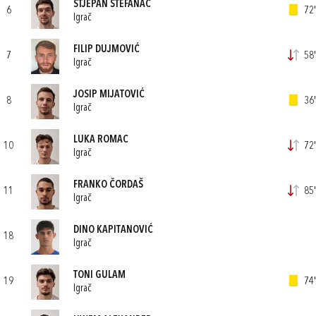
STJEPAN ŠTEFANAC
6
72'
Igrač
FILIP DUJMOVIĆ
7
58'
Igrač
JOSIP MIJATOVIĆ
8
36'
Igrač
LUKA ROMAC
10
72'
Igrač
FRANKO ČORDAŠ
11
85'
Igrač
DINO KAPITANOVIĆ
18
Igrač
TONI GULAM
19
74'
Igrač