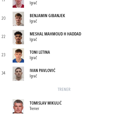
17
Igrač
BENJAMIN GIBANJEK
20
Igrač
MESHAL MAHMOUD H HADDAD
22
Igrač
TONI LETINA
23
Igrač
IVAN PAVLOVIĆ
34
Igrač
TRENER
TOMISLAV MIKULIĆ
Trener