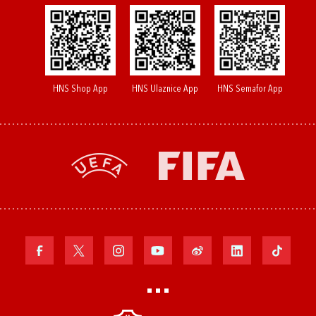
HNS Shop App
HNS Ulaznice App
HNS Semafor App