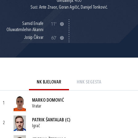
Gledatelja: 400
Suci: Ante Znaor, Goran Agičić, Danijel Tonković.
Samid Eniafe
11'
Oluwatimilehin Akanni
Josip Čikvar
60'
NK BJELOVAR
HNK SEGESTA
MARKO DOMOVIĆ
1
Vratar
PATRIK ŠANTALAB
(C)
2
Igrač