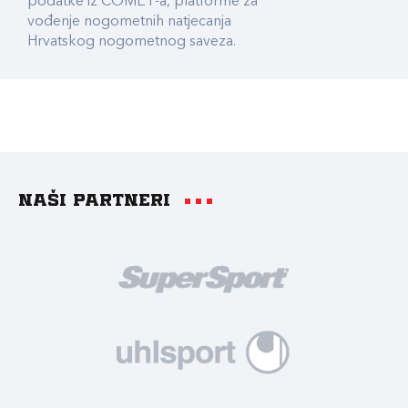
podatke iz COMET-a, platforme za
vođenje nogometnih natjecanja
Hrvatskog nogometnog saveza.
Naši partneri