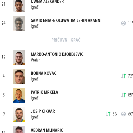
UWEM ALEXANDER
21
Igrač
SAMID ENIAFE OLUWATIMILEHIN AKANNI
24
11'
Igrač
PRIČUVNI IGRAČI
MARKO-ANTONIO DJORDJEVIĆ
12
Vratar
BORNA KOVAČ
4
72'
Igrač
PATRIK MRKELA
5
85'
Igrač
JOSIP ČIKVAR
9
58'
60'
Igrač
VEDRAN MLINARIĆ