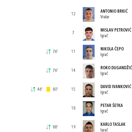
ANTONIO BRKIĆ
12
Vratar
MISLAV PETROVIĆ
7
Igrač
NIKOLA ČEPO
76'
11
Igrač
ROKO DUGANDŽI
76'
14
Igrač
DAVID IVANKOVIĆ
46'
80'
15
Igrač
PETAR ŠETKA
18
Igrač
KARLO TASLAK
88'
19
Igrač