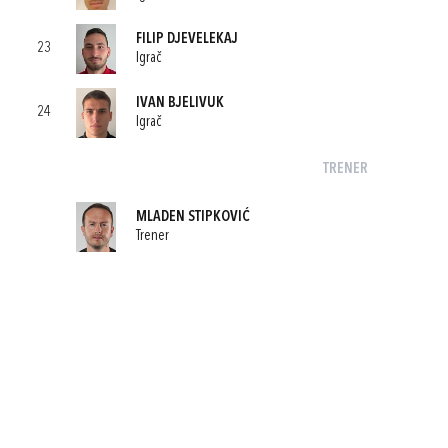
FILIP DJEVELEKAJ
23
Igrač
IVAN BJELIVUK
24
Igrač
TRENER
MLADEN STIPKOVIĆ
Trener