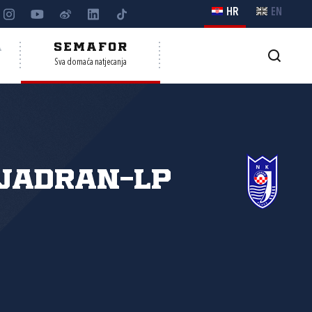
HR
EN
A
SEMAFOR
Sva domaća natjecanja
Jadran-LP