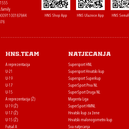
61555
.family
HNS Shop App
HNS Ulaznice App
HNS Semaf
400091100187844
078
HNS.team
Natjecanja
A reprezentacija
Supersport HNL
U-21
Supersport Hrvatski kup
U-19
Supersport Superkup
U-17
SuperSport Prva NL
U-15
SuperSport Druga NL
A reprezentacija (Ž)
Magenta Liga
U-19 (Ž)
SuperSport HMNL
U-17 (Ž)
Hrvatski kup za žene
U-15 (Ž)
Hrvatski malonogometni kup
Futsal A
Sva natjecanja