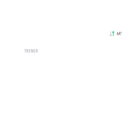
64'
TRENER