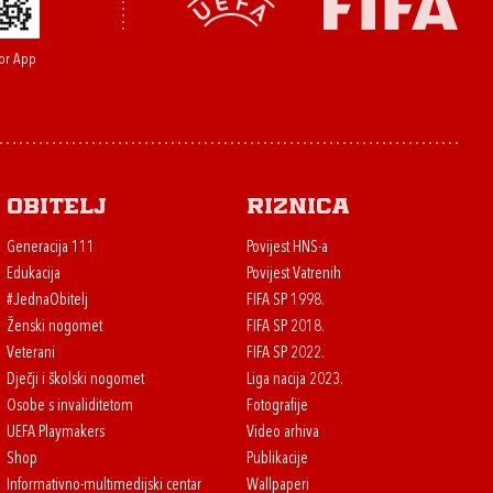
or App
Obitelj
Riznica
Generacija 111
Povijest HNS-a
Edukacija
Povijest Vatrenih
#JednaObitelj
FIFA SP 1998.
Ženski nogomet
FIFA SP 2018.
Veterani
FIFA SP 2022.
Dječji i školski nogomet
Liga nacija 2023.
Osobe s invaliditetom
Fotografije
UEFA Playmakers
Video arhiva
Shop
Publikacije
Informativno-multimedijski centar
Wallpaperi