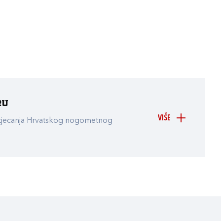
ru
VIŠE
atjecanja Hrvatskog nogometnog