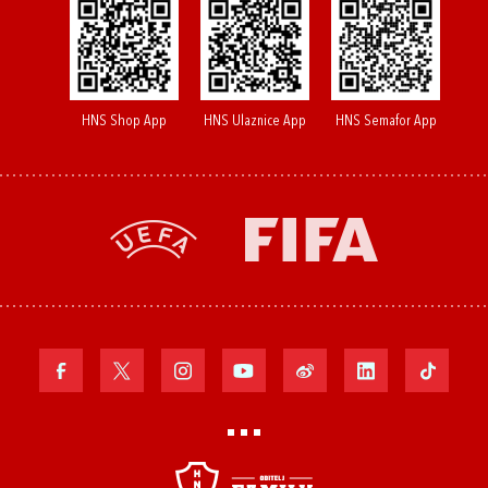
HNS Shop App
HNS Ulaznice App
HNS Semafor App