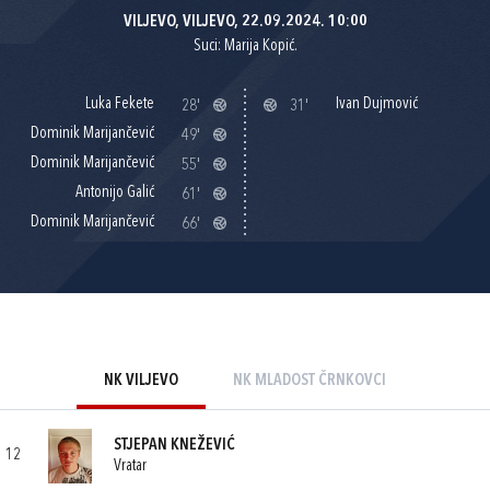
VILJEVO, VILJEVO, 22.09.2024. 10:00
Suci: Marija Kopić.
Luka Fekete
Ivan Dujmović
28'
31'
Dominik Marijančević
49'
Dominik Marijančević
55'
Antonijo Galić
61'
Dominik Marijančević
66'
NK VILJEVO
NK MLADOST ČRNKOVCI
STJEPAN KNEŽEVIĆ
12
Vratar