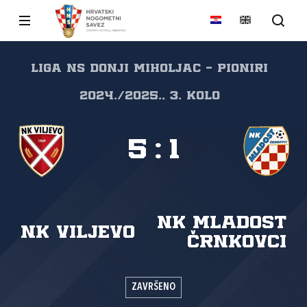
Liga NS Donji Miholjac - Pioniri
2024./2025., 3. kolo
5
:
1
NK Mladost
NK Viljevo
Črnkovci
ZAVRŠENO