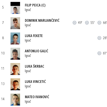
FILIP PEICA
(C)
5
Igrač
DOMINIK MARIJANČEVIĆ
7
49'
55'
66'
Igrač
LUKA FEKETE
8
28'
Igrač
ANTONIJO GALIĆ
10
61'
Igrač
LUKA ŠKRBAC
11
Igrač
LUKA VINCETIĆ
13
Igrač
MATEO IVANOVIĆ
14
Igrač