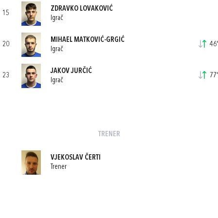
ZDRAVKO LOVAKOVIĆ
15
Igrač
MIHAEL MATKOVIĆ-GRGIĆ
20
46'
Igrač
JAKOV JURČIĆ
23
77'
Igrač
TRENER
VJEKOSLAV ČERTI
Trener