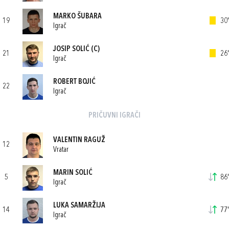
MARKO ŠUBARA
19
30'
Igrač
JOSIP SOLIĆ
(C)
21
26'
Igrač
ROBERT BOJIĆ
22
Igrač
PRIČUVNI IGRAČI
VALENTIN RAGUŽ
12
Vratar
MARIN SOLIĆ
5
86'
Igrač
LUKA SAMARŽIJA
14
77'
Igrač