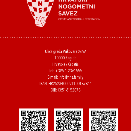
Ulica grada Vukovara 269A
10000 Zagreb
Hrvatska / Croatia
Tel:
+385 1 2361555
E-mail:
info@hns.family
IBAN: HR2523400091100187844
OIB: 08516152078