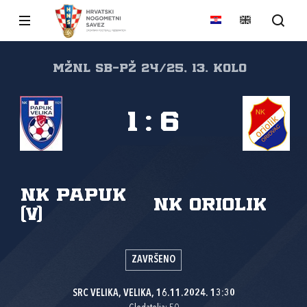
MŽNL SB-PŽ 24/25, 13. kolo
1
:
6
NK Papuk
NK Oriolik
(V)
ZAVRŠENO
SRC VELIKA, VELIKA, 16.11.2024. 13:30