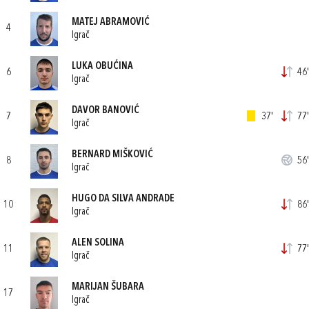
MATEJ ABRAMOVIĆ
4
Igrač
LUKA OBUĆINA
6
46'
Igrač
DAVOR BANOVIĆ
7
37'
77'
Igrač
BERNARD MIŠKOVIĆ
8
56'
Igrač
HUGO DA SILVA ANDRADE
10
86'
Igrač
ALEN SOLINA
11
77'
Igrač
MARIJAN ŠUBARA
17
Igrač