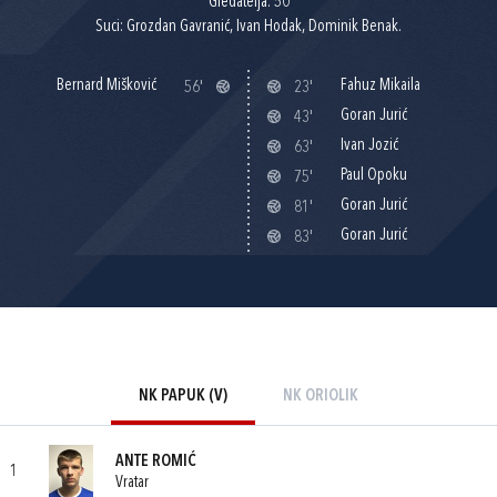
Gledatelja: 50
Suci: Grozdan Gavranić, Ivan Hodak, Dominik Benak.
Bernard Mišković
Fahuz Mikaila
56'
23'
Goran Jurić
43'
Ivan Jozić
63'
Paul Opoku
75'
Goran Jurić
81'
Goran Jurić
83'
NK PAPUK (V)
NK ORIOLIK
ANTE ROMIĆ
1
Vratar