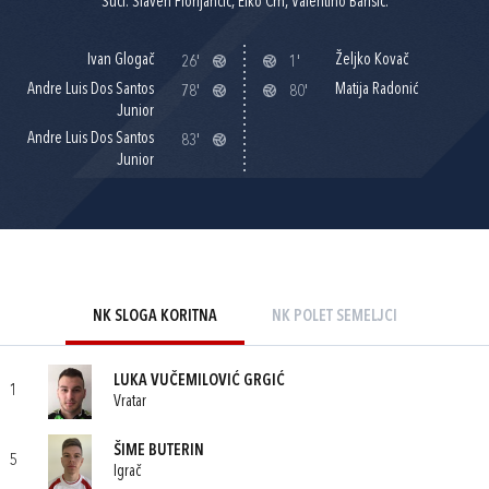
Suci: Slaven Florijančić, Elko Crn, Valentino Barišić.
Ivan Glogač
Željko Kovač
26'
1'
Andre Luis Dos Santos
Matija Radonić
78'
80'
Junior
Andre Luis Dos Santos
83'
Junior
NK SLOGA KORITNA
NK POLET SEMELJCI
LUKA VUČEMILOVIĆ GRGIĆ
1
Vratar
ŠIME BUTERIN
5
Igrač