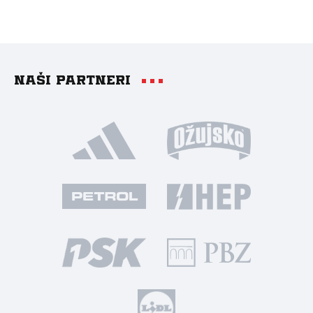
Naši partneri