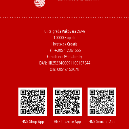
Ulica grada Vukovara 269A
10000 Zagreb
Hrvatska / Croatia
Tel:
+385 1 2361555
E-mail:
info@hns.family
IBAN: HR2523400091100187844
OIB: 08516152078
HNS Shop App
HNS Ulaznice App
HNS Semafor App