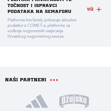
točnost i ispravci
VIŠE
podataka na Semaforu
Platforma hns.family prikazuje aktualne
podatke iz COMET-a, platforme za
vođenje nogometnih natjecanja
Hrvatskog nogometnog saveza.
Naši partneri