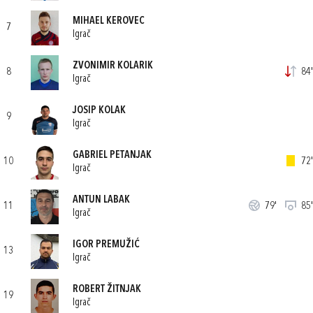
MIHAEL KEROVEC
7
Igrač
ZVONIMIR KOLARIK
8
84'
Igrač
JOSIP KOLAK
9
Igrač
GABRIEL PETANJAK
10
72'
Igrač
ANTUN LABAK
11
79'
85'
Igrač
IGOR PREMUŽIĆ
13
Igrač
ROBERT ŽITNJAK
19
Igrač