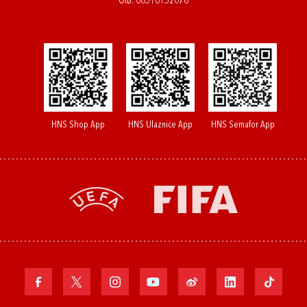
OIB: 08516152078
HNS Shop App
HNS Ulaznice App
HNS Semafor App