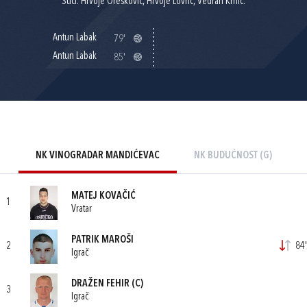
Suci: Hrvoje Orešković, Hrvoje Lovrić, Vedran Krnić.
Antun Labak
79'
Antun Labak
85'
NK VINOGRADAR MANDIĆEVAC
NK BUDUĆNOST (G)
MATEJ KOVAČIĆ
1
Vratar
PATRIK MAROŠI
2
84'
Igrač
DRAŽEN FEHIR
(C)
3
Igrač