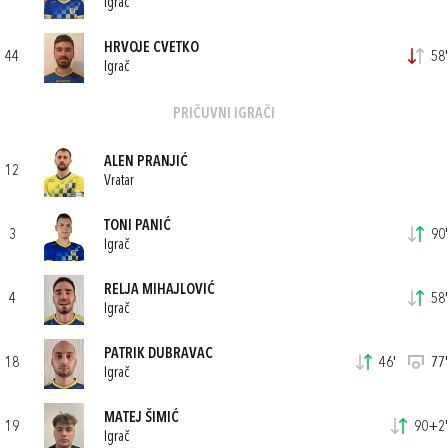
Igrač
HRVOJE CVETKO
44
58'
Igrač
PRIČUVNI IGRAČI
ALEN PRANJIĆ
12
Vratar
TONI PANIĆ
3
90'
Igrač
RELJA MIHAJLOVIĆ
4
58'
Igrač
PATRIK DUBRAVAC
18
46'
77'
Igrač
MATEJ ŠIMIĆ
19
90+2'
Igrač