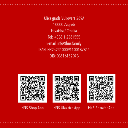
Ulica grada Vukovara 269A
10000 Zagreb
Hrvatska / Croatia
Tel:
+385 1 2361555
E-mail:
info@hns.family
IBAN: HR2523400091100187844
OIB: 08516152078
HNS Shop App
HNS Ulaznice App
HNS Semafor App