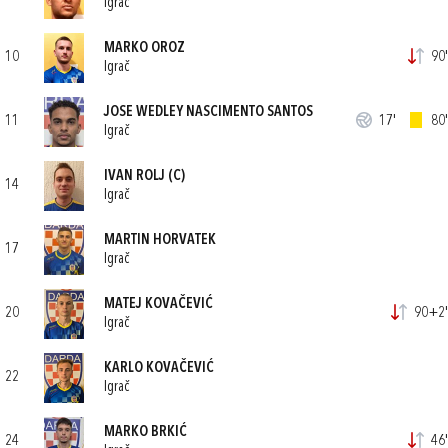
Igrač
MARKO OROZ
10
90'
Igrač
JOSE WEDLEY NASCIMENTO SANTOS
11
17'
80'
Igrač
IVAN ROLJ
(C)
14
Igrač
MARTIN HORVATEK
17
Igrač
MATEJ KOVAČEVIĆ
20
90+2'
Igrač
KARLO KOVAČEVIĆ
22
Igrač
MARKO BRKIĆ
24
46'