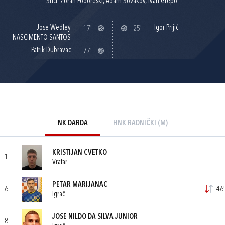
Suci: Zoran Podoreški, Adam Šovakov, Ivan Grepo.
Jose Wedley
Igor Prijić
17'
25'
NASCIMENTO SANTOS
Patrik Dubravac
77'
NK DARDA
HNK RADNIČKI (M)
KRISTIJAN CVETKO
1
Vratar
PETAR MARIJANAC
6
46'
Igrač
JOSE NILDO DA SILVA JUNIOR
8