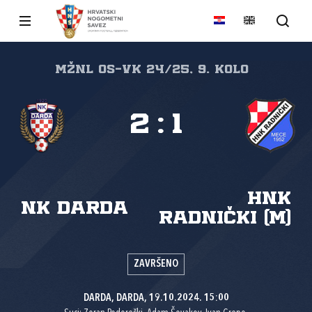
MŽNL Os-Vk 24/25, 9. kolo
2
:
1
HNK
NK Darda
Radnički (M)
ZAVRŠENO
DARDA, DARDA, 19.10.2024. 15:00