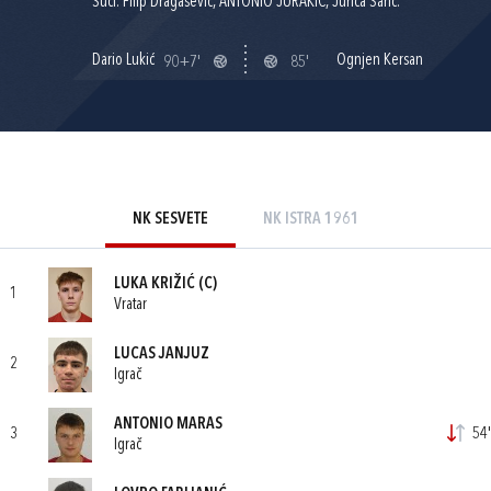
Suci: Filip Dragašević, ANTONIO JURAKIĆ, Jurica Šarić.
Dario Lukić
Ognjen Kersan
90+7'
85'
NK SESVETE
NK ISTRA 1961
LUKA KRIŽIĆ
(C)
1
Vratar
LUCAS JANJUZ
2
Igrač
ANTONIO MARAS
3
54'
Igrač