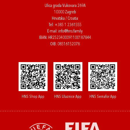
Ulica grada Vukovara 269A
10000 Zagreb
Hrvatska / Croatia
Tel:
+385 1 2361555
E-mail:
info@hns.family
IBAN: HR2523400091100187844
OIB: 08516152078
HNS Shop App
HNS Ulaznice App
HNS Semafor App