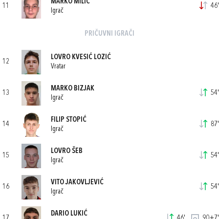
MARKO MILIĆ
11
46'
Igrač
PRIČUVNI IGRAČI
LOVRO KVESIĆ LOZIĆ
12
Vratar
MARKO BIZJAK
13
54'
Igrač
FILIP STOPIĆ
14
87'
Igrač
LOVRO ŠEB
15
54'
Igrač
VITO JAKOVLJEVIĆ
16
54'
Igrač
DARIO LUKIĆ
17
46'
90+7'