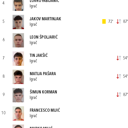
LOVRO FABIJANIĆ
4
Igrač
JAKOV MARTINJAK
5
72'
87'
Igrač
LEON ŠPOLJARIĆ
6
Igrač
TIN JAKŠIĆ
7
54'
Igrač
MATIJA PAŠARA
8
54'
Igrač
ŠIMUN KORMAN
9
87'
Igrač
FRANCESCO MIJIĆ
10
Igrač