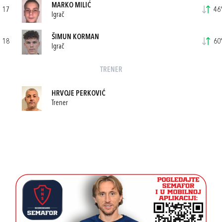
MARKO MILIĆ
17
46'
Igrač
ŠIMUN KORMAN
18
60'
Igrač
TRENER
HRVOJE PERKOVIĆ
Trener