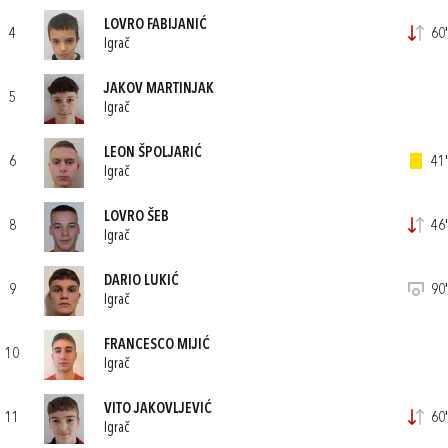
LOVRO FABIJANIĆ
4
60'
Igrač
JAKOV MARTINJAK
5
Igrač
LEON ŠPOLJARIĆ
6
41'
Igrač
LOVRO ŠEB
8
46'
Igrač
DARIO LUKIĆ
9
90'
Igrač
FRANCESCO MIJIĆ
10
Igrač
VITO JAKOVLJEVIĆ
11
60'
Igrač