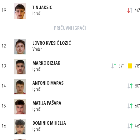
TIN JAKŠIĆ
19
46'
Igrač
PRIČUVNI IGRAČI
LOVRO KVESIĆ LOZIĆ
12
Vratar
MARKO BIZJAK
13
37'
78'
Igrač
ANTONIO MARAS
14
80'
Igrač
MATIJA PAŠARA
15
60'
Igrač
DOMINIK MIHELJA
16
46'
Igrač