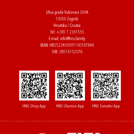
Ulica grada Vukovara 269A
10000 Zagreb
Hrvatska / Croatia
Tel:
+385 1 2361555
E-mail:
info@hns.family
IBAN: HR2523400091100187844
OIB: 08516152078
HNS Shop App
HNS Ulaznice App
HNS Semafor App