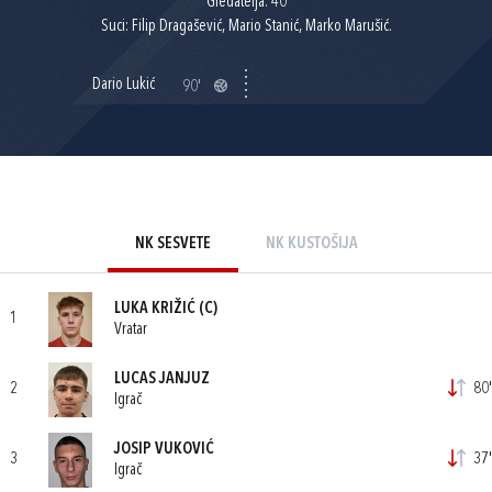
Gledatelja: 40
Suci: Filip Dragašević, Mario Stanić, Marko Marušić.
Dario Lukić
90'
NK SESVETE
NK KUSTOŠIJA
LUKA KRIŽIĆ
(C)
1
Vratar
LUCAS JANJUZ
2
80'
Igrač
JOSIP VUKOVIĆ
3
37'
Igrač