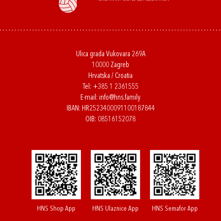
Ulica grada Vukovara 269A
10000 Zagreb
Hrvatska / Croatia
Tel:
+385 1 2361555
E-mail:
info@hns.family
IBAN: HR2523400091100187844
OIB: 08516152078
HNS Shop App
HNS Ulaznice App
HNS Semafor App