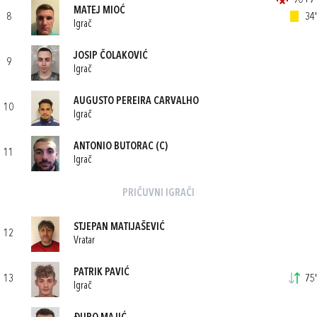
90+7'
MATEJ MIOĆ
8
34'
Igrač
JOSIP ČOLAKOVIĆ
9
Igrač
AUGUSTO PEREIRA CARVALHO
10
Igrač
ANTONIO BUTORAC
(C)
11
Igrač
PRIČUVNI IGRAČI
STJEPAN MATIJAŠEVIĆ
12
Vratar
PATRIK PAVIĆ
13
75'
Igrač