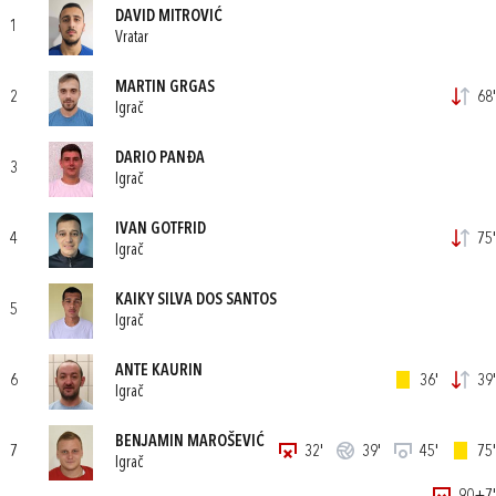
DAVID MITROVIĆ
1
Vratar
MARTIN GRGAS
2
68'
Igrač
DARIO PANĐA
3
Igrač
IVAN GOTFRID
4
75'
Igrač
KAIKY SILVA DOS SANTOS
5
Igrač
ANTE KAURIN
6
36'
39'
Igrač
BENJAMIN MAROŠEVIĆ
7
32'
39'
45'
75'
Igrač