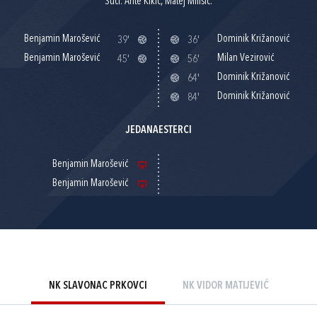
Suci: Ante Kikić, Matej Milišić.
Benjamin Marošević
Dominik Križanović
39'
36'
Benjamin Marošević
Milan Vezirović
45'
56'
Dominik Križanović
64'
Dominik Križanović
84'
JEDANAESTERCI
Benjamin Marošević
Benjamin Marošević
NK SLAVONAC PRKOVCI
NK VIDOR MATIJEVIĆ