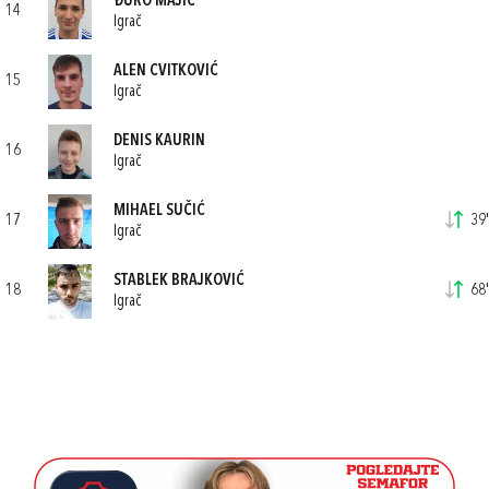
ĐURO MAJIĆ
14
Igrač
ALEN CVITKOVIĆ
15
Igrač
DENIS KAURIN
16
Igrač
MIHAEL SUČIĆ
17
39'
Igrač
STABLEK BRAJKOVIĆ
18
68'
Igrač