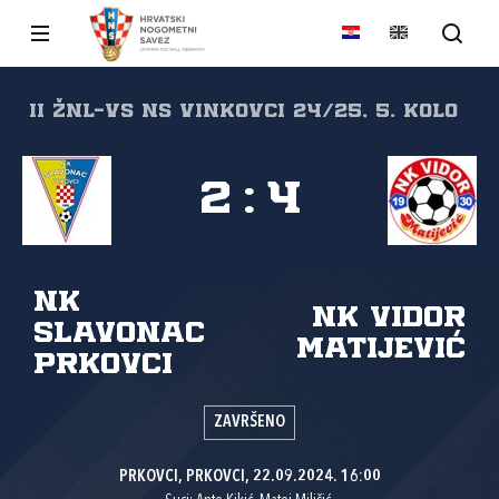
II ŽNL-VS NS Vinkovci 24/25, 5. kolo
2
:
4
NK
NK Vidor
Slavonac
Matijević
Prkovci
ZAVRŠENO
PRKOVCI, PRKOVCI, 22.09.2024. 16:00