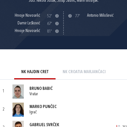
Suci: Nikola Šušak, Josip Jasnić, Marin Bošnjak.
Hrvoje Novoselić
Antonio Milošević
52'
77'
Damir Lešković
67'
Hrvoje Novoselić
81'
NK HAJDIN CRET
NK CROATIA MARJANČACI
BRUNO BABIĆ
1
Vratar
MARKO PUNČEC
2
Igrač
GABRIJEL SVRČEK