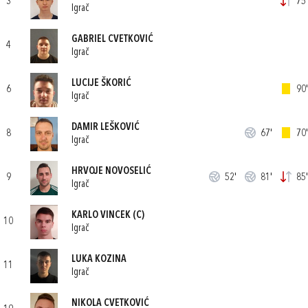
3
75'
Igrač
GABRIEL CVETKOVIĆ
4
Igrač
LUCIJE ŠKORIĆ
6
90'
Igrač
DAMIR LEŠKOVIĆ
8
67'
70'
Igrač
HRVOJE NOVOSELIĆ
9
52'
81'
85'
Igrač
KARLO VINCEK
(C)
10
Igrač
LUKA KOZINA
11
Igrač
NIKOLA CVETKOVIĆ