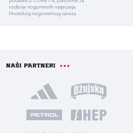
podatke iz COMET-a, platforme za
vođenje nogometnih natjecanja
Hrvatskog nogometnog saveza.
Naši partneri