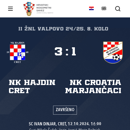
II ŽNL VALPOVO 24/25, 8. kolo
3
:
1
NK Hajdin
NK Croatia
Cret
Marjančaci
ZAVRŠENO
SC IVAN DINJAR, CRET, 12.10.2024. 16:00