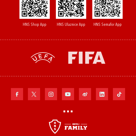
HNS Shop App
HNS Ulaznice App
HNS Semafor App