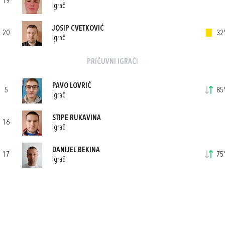
19
Igrač
JOSIP CVETKOVIĆ
20
32'
Igrač
PRIČUVNI IGRAČI
PAVO LOVRIĆ
5
85'
Igrač
STIPE RUKAVINA
16
Igrač
DANIJEL BEKINA
17
75'
Igrač