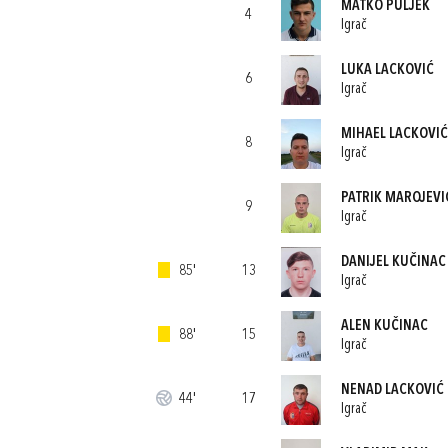
MATKO PULJEK
4
Igrač
LUKA LACKOVIĆ
6
Igrač
MIHAEL LACKOVIĆ
8
Igrač
PATRIK MAROJEVI
9
Igrač
DANIJEL KUČINAC
85'
13
Igrač
ALEN KUČINAC
88'
15
Igrač
NENAD LACKOVIĆ
44'
17
Igrač