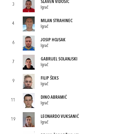
SLAVEN VIDOŠIĆ
3
Igrač
MILAN STRAHINEC
4
Igrač
JOSIP HOJSAK
6
Igrač
GABRIJEL SOLANJSKI
7
Igrač
FILIP ŠEKS
9
Igrač
DINO ABRAMIĆ
11
Igrač
LEONARDO VUKSANIĆ
19
Igrač