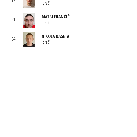
17
Igrač
MATEJ FRANČIĆ
21
Igrač
NIKOLA RAŠETA
94
Igrač