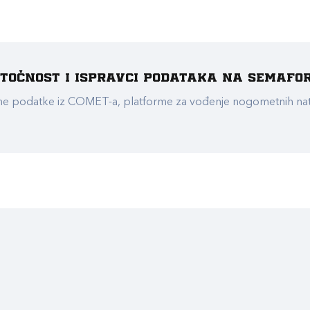
e točnost i ispravci podataka na Semafo
ualne podatke iz COMET-a, platforme za vođenje nogometnih n