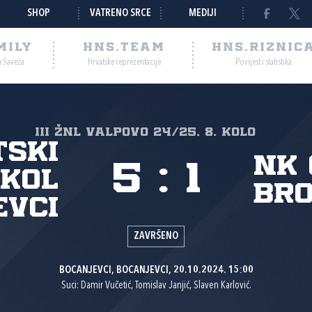
SHOP
VATRENO SRCE
MEDIJI
MILY
HNS.TEAM
HNS.RIZNIC
a Saveza
Hrvatske reprezentacije
Povijest i statistika
III ŽNL VALPOVO 24/25, 8. kolo
tski
NK 
5
:
1
kol
Br
evci
ZAVRŠENO
BOCANJEVCI, BOCANJEVCI, 20.10.2024. 15:00
Suci: Damir Vučetić, Tomislav Janjić, Slaven Karlović.