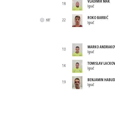
VLADIMIR MAK
18
Igrač
ROKO BARBIĆ
68'
22
Igrač
MARKO ANDRAKO
10
Igrač
TOMISLAV LACKOV
14
Igrač
BENJAMIN HABU
19
Igrač