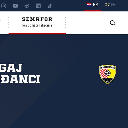
HR
EN
A
SEMAFOR
Sva domaća natjecanja
Gaj
ođanci