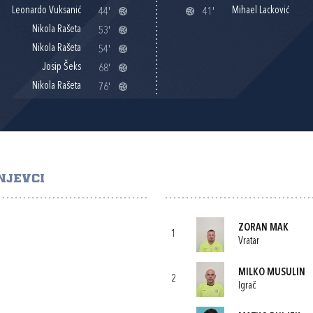
Leonardo Vuksanić
Mihael Lacković
44'
41'
Nikola Rašeta
53'
Nikola Rašeta
54'
Josip Šeks
68'
Nikola Rašeta
76'
NJEVCI
ZORAN MAK
1
Vratar
MILKO MUSULIN
2
Igrač