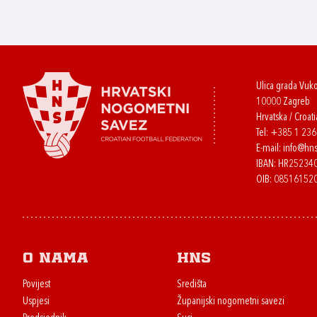
Ulica grada Vuk
10000 Zagreb
Hrvatska / Croati
Tel:
+385 1 23
E-mail:
info@hns
IBAN: HR2523
OIB: 08516152
O nama
HNS
Povijest
Središta
Uspjesi
Županijski nogometni savezi