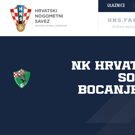
ULAZNICE
HNS.FA
Službena stranic
NK Hrva
So
Bocanj