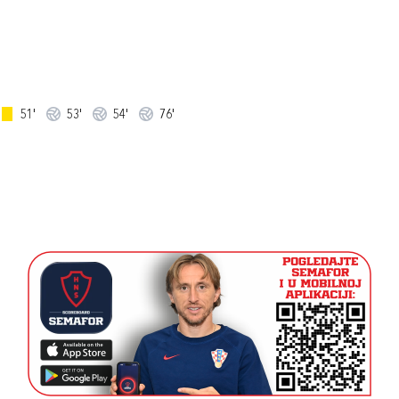
51'
53'
54'
76'