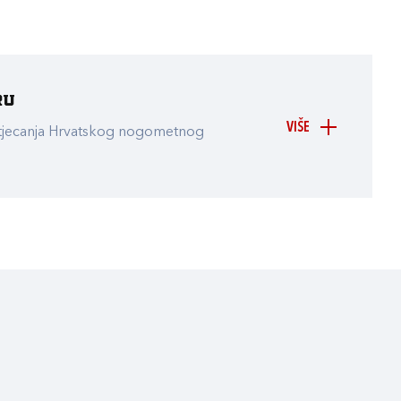
ru
VIŠE
atjecanja Hrvatskog nogometnog