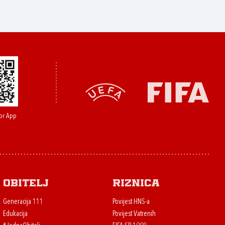
or App
Obitelj
Riznica
Generacija 111
Povijest HNS-a
Edukacija
Povijest Vatrenih