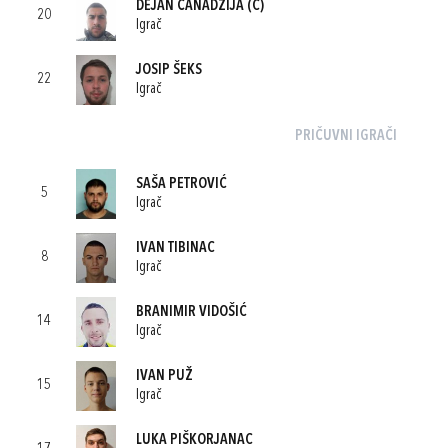
DEJAN ČANADŽIJA
(C)
20
Igrač
JOSIP ŠEKS
22
Igrač
PRIČUVNI IGRAČI
SAŠA PETROVIĆ
5
Igrač
IVAN TIBINAC
8
Igrač
BRANIMIR VIDOŠIĆ
14
Igrač
IVAN PUŽ
15
Igrač
LUKA PIŠKORJANAC