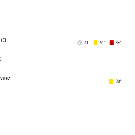
(C)
41'
51'
86'
Ć
 VITEZ
38'