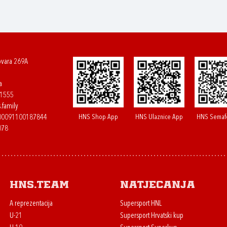
ovara 269A
a
61555
.family
HNS Shop App
HNS Ulaznice App
HNS Semaf
400091100187844
078
HNS.team
Natjecanja
A reprezentacija
Supersport HNL
U-21
Supersport Hrvatski kup