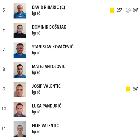
DAVID RIBARIĆ
(C)
5
25'
84'
Igrač
DOMINIK BOŠNJAK
6
Igrač
STANISLAV KOVAČEVIĆ
7
Igrač
MATEJ ANTOLOVIĆ
8
Igrač
JOSIP VALENTIĆ
9
84'
Igrač
LUKA PANDURIĆ
10
Igrač
FILIP VALENTIĆ
14
Igrač