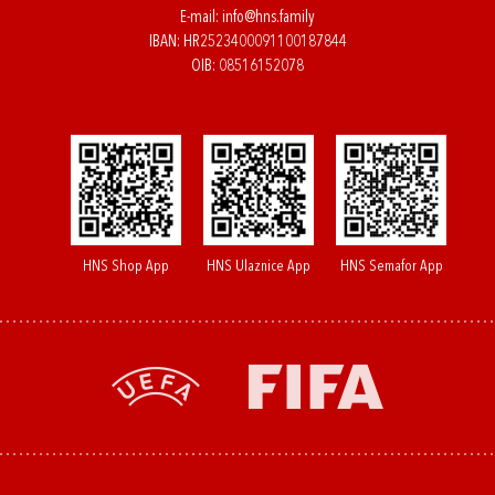
E-mail:
info@hns.family
IBAN: HR2523400091100187844
OIB: 08516152078
HNS Shop App
HNS Ulaznice App
HNS Semafor App