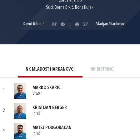
Gledatelja: 80
Suci: Borna Brkić, Boris Kujek.
David Ribarić
Sladjan Stanković
84'
52'
NK MLADOST HARKANOVCI
NK BISTRINCI
MARKO ŠKARIĆ
1
Vratar
KRISTIJAN BERGER
2
Igrač
MATEJ PODGORAČAN
4
Igrač