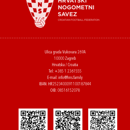
Ulica grada Vukovara 269A
10000 Zagreb
Hrvatska / Croatia
Tel:
+385 1 2361555
E-mail:
info@hns.family
IBAN: HR2523400091100187844
OIB: 08516152078