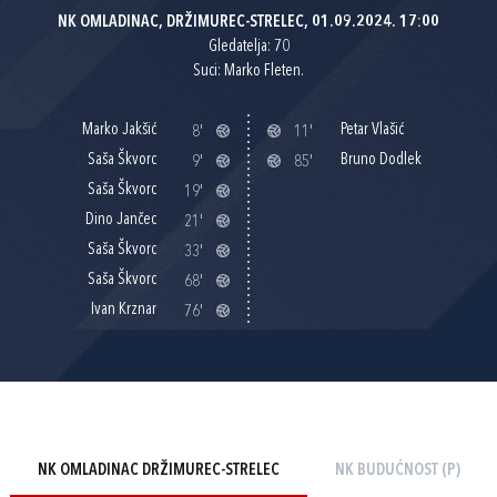
NK OMLADINAC, DRŽIMUREC-STRELEC, 01.09.2024. 17:00
Gledatelja: 70
Suci: Marko Fleten.
Marko Jakšić
Petar Vlašić
8'
11'
Saša Škvorc
Bruno Dodlek
9'
85'
Saša Škvorc
19'
Dino Jančec
21'
Saša Škvorc
33'
Saša Škvorc
68'
Ivan Krznar
76'
NK OMLADINAC DRŽIMUREC-STRELEC
NK BUDUĆNOST (P)