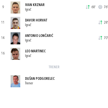
IVAN KRZNAR
9
68'
76'
Igrač
DAVOR HORVAT
11
28'
Igrač
ANTONIO LONČARIĆ
14
70'
Igrač
LEO MARTINEC
16
Igrač
TRENER
DUŠAN PODGORELEC
Trener