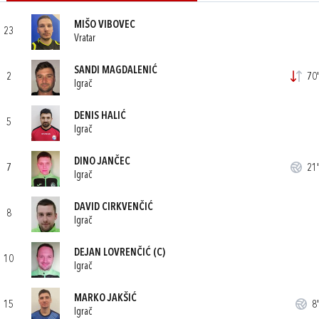
MIŠO VIBOVEC
23
Vratar
SANDI MAGDALENIĆ
2
70'
Igrač
DENIS HALIĆ
5
Igrač
DINO JANČEC
7
21'
Igrač
DAVID CIRKVENČIĆ
8
Igrač
DEJAN LOVRENČIĆ
(C)
10
Igrač
MARKO JAKŠIĆ
15
8'
Igrač