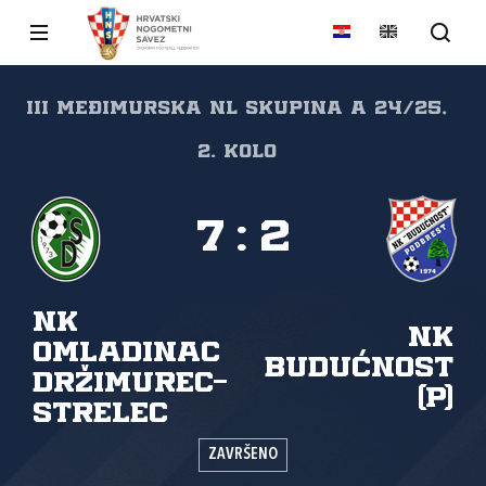
III Međimurska NL skupina A 24/25,
2. kolo
7
:
2
NK
NK
Omladinac
Budućnost
Držimurec-
(P)
Strelec
ZAVRŠENO