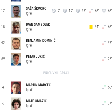
SAŠA ŠKVORC
17
9'
19'
33'
68'
68'
Igrač
IVAN SAMBOLEK
18
54'
68'
Igrač
BENJAMIN DOMINIĆ
42
57'
Igrač
PETAR JUKIĆ
69
28'
Igrač
PRIČUVNI IGRAČI
MARTIN MARČEC
4
68'
Igrač
MATE OMAZIĆ
6
57'
Igrač