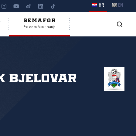
HR
EN
A
SEMAFOR
Sva domaća natjecanja
 Bjelovar