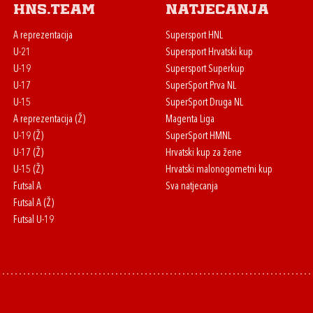
HNS.team
Natjecanja
A reprezentacija
Supersport HNL
U-21
Supersport Hrvatski kup
U-19
Supersport Superkup
U-17
SuperSport Prva NL
U-15
SuperSport Druga NL
A reprezentacija (Ž)
Magenta Liga
U-19 (Ž)
SuperSport HMNL
U-17 (Ž)
Hrvatski kup za žene
U-15 (Ž)
Hrvatski malonogometni kup
Futsal A
Sva natjecanja
Futsal A (Ž)
Futsal U-19