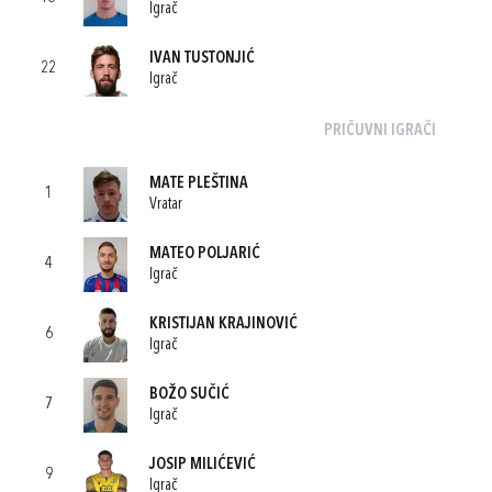
Igrač
IVAN TUSTONJIĆ
22
Igrač
PRIČUVNI IGRAČI
MATE PLEŠTINA
1
Vratar
MATEO POLJARIĆ
4
Igrač
KRISTIJAN KRAJINOVIĆ
6
Igrač
BOŽO SUČIĆ
7
Igrač
JOSIP MILIĆEVIĆ
9
Igrač