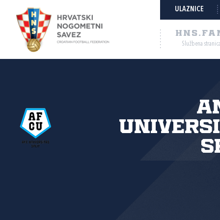
ULAZNICE
HNS.FA
Službena stranic
A
Univers
S