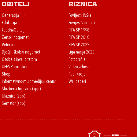
Obitelj
Riznica
Generacija 111
Povijest HNS-a
Edukacija
Povijest Vatrenih
#JednaObitelj
FIFA SP 1998.
Ženski nogomet
FIFA SP 2018.
Veterani
FIFA SP 2022.
Dječji i školski nogomet
Liga nacija 2023.
Osobe s invaliditetom
Fotografije
UEFA Playmakers
Video arhiva
Shop
Publikacije
Informativno-multimedijski centar
Wallpaperi
Službena trgovina (app)
Ulaznice (app)
Semafor (app)