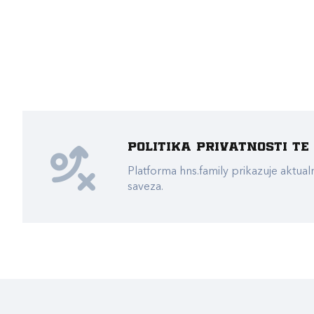
Politika privatnosti t
Platforma hns.family prikazuje akt
saveza.