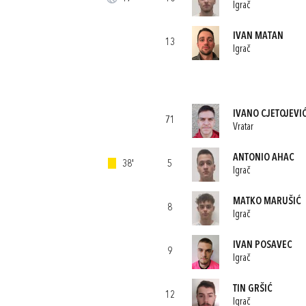
Igrač
IVAN MATAN
13
Igrač
IVANO CJETOJEVI
71
Vratar
ANTONIO AHAC
38'
5
Igrač
MATKO MARUŠIĆ
8
Igrač
IVAN POSAVEC
9
Igrač
TIN GRŠIĆ
12
Igrač