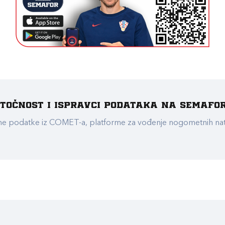
e točnost i ispravci podataka na Semafo
ualne podatke iz COMET-a, platforme za vođenje nogometnih n