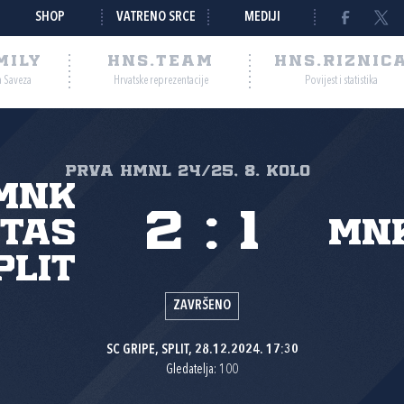
SHOP
VATRENO SRCE
MEDIJI
MILY
HNS.TEAM
HNS.RIZNIC
a Saveza
Hrvatske reprezentacije
Povijest i statistika
Prva HMNL 24/25, 8. kolo
MNK
2
:
1
itas
MNK
plit
ZAVRŠENO
SC GRIPE, SPLIT, 28.12.2024. 17:30
Gledatelja: 100