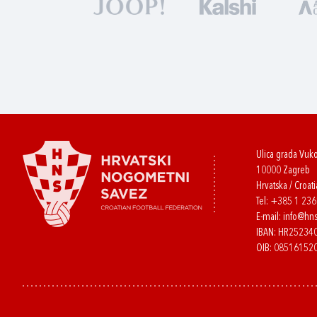
Ulica grada Vuk
10000 Zagreb
Hrvatska / Croati
Tel:
+385 1 23
E-mail:
info@hns
IBAN: HR2523
OIB: 08516152