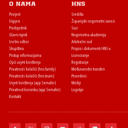
O nama
HNS
Povijest
Središta
Uspjesi
Županijski nogometni savezi
Predsjednik
Suci
Glavni tajnik
Nogometna akademija
Izvršni odbor
Arbitražni sud
Skupština
Propisi i dokumenti HNS-a
Pristup informacijama
Licenciranje
Opći uvjeti korištenja
Registracije
Privatnost i kolačići (hns.family)
Međunarodni transferi
Privatnost i kolačići (hns.team)
Posrednici
Uvjeti korištenja (app Semafor)
Mediji
Privatnost korisnika (app Semafor)
Logotipi
Kontakti