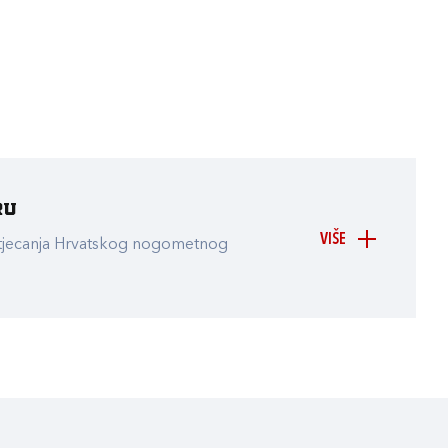
ru
VIŠE
atjecanja Hrvatskog nogometnog