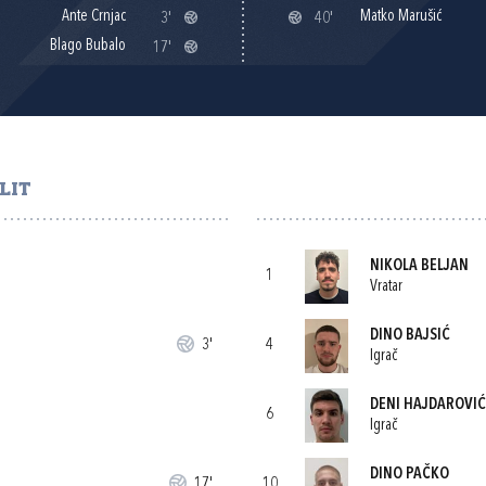
Ante Crnjac
Matko Marušić
3'
40'
Blago Bubalo
17'
LIT
NIKOLA BELJAN
1
Vratar
DINO BAJSIĆ
3'
4
Igrač
DENI HAJDAROVIĆ
6
Igrač
DINO PAČKO
17'
10