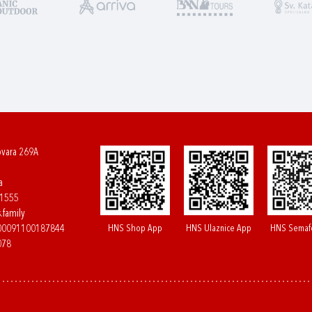
ovara 269A
a
61555
.family
HNS Shop App
HNS Ulaznice App
HNS Semaf
400091100187844
078