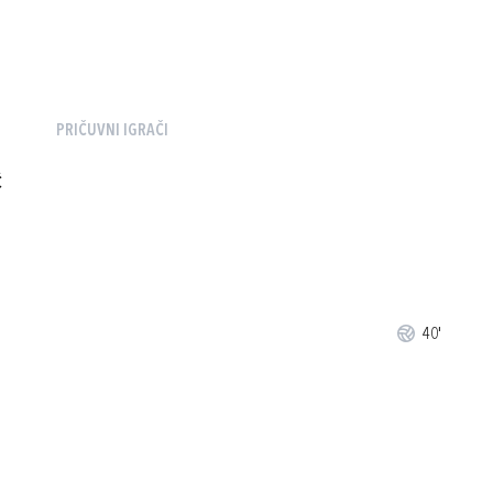
PRIČUVNI IGRAČI
Ć
40'