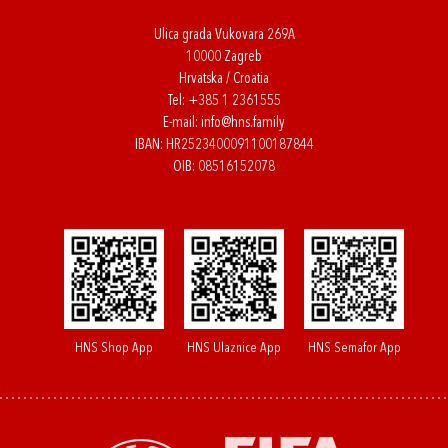
Ulica grada Vukovara 269A
10000 Zagreb
Hrvatska / Croatia
Tel:
+385 1 2361555
E-mail:
info@hns.family
IBAN: HR2523400091100187844
OIB: 08516152078
HNS Shop App
HNS Ulaznice App
HNS Semafor App