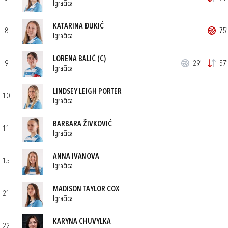
Igračica
KATARINA ĐUKIĆ
8
75'
Igračica
LORENA BALIĆ
(C)
9
29'
57'
Igračica
LINDSEY LEIGH PORTER
10
Igračica
BARBARA ŽIVKOVIĆ
11
Igračica
ANNA IVANOVA
15
Igračica
MADISON TAYLOR COX
21
Igračica
KARYNA CHUVYLKA
22