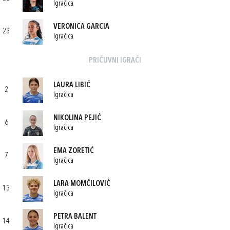
Igračica
VERONICA GARCIA
23
Igračica
PRIČUVNI IGRAČI
LAURA LIBIĆ
2
Igračica
NIKOLINA PEJIĆ
6
Igračica
EMA ZORETIĆ
7
Igračica
LARA MOMČILOVIĆ
13
Igračica
PETRA BALENT
14
Igračica