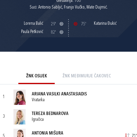
Gledatelja: 100
Suci: Antonio Sabljić, Franjo Vučko, Mate Dujmić.
Lorena Balić
Katarina Đukić
29'
75'
Paula Petković
82'
ŽNK OSIJEK
ŽNK MEĐIMURJE ČAKOVEC
ARIANA VASILKI ANASTASIADIS
1
Vratarka
TEREZA BEDNAROVA
3
Igračica
ANTONIA MIŠURA
5
71'