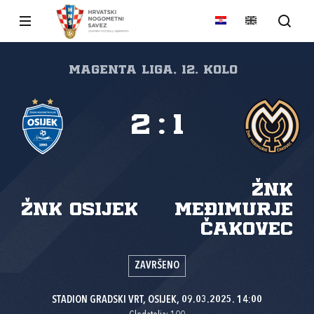
Magenta liga, 12. kolo
2
:
1
ŽNK
ŽNK Osijek
Međimurje
Čakovec
ZAVRŠENO
STADION GRADSKI VRT, OSIJEK, 09.03.2025. 14:00