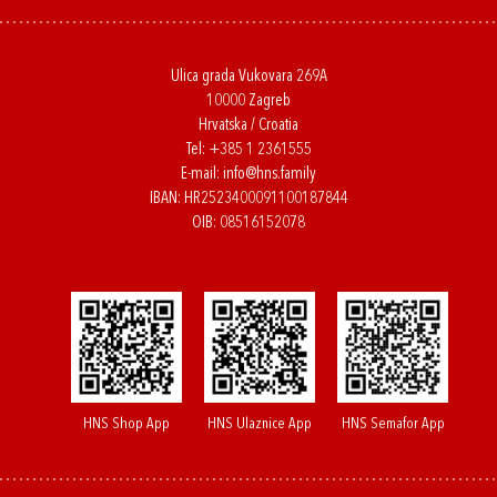
Ulica grada Vukovara 269A
10000 Zagreb
Hrvatska / Croatia
Tel:
+385 1 2361555
E-mail:
info@hns.family
IBAN: HR2523400091100187844
OIB: 08516152078
HNS Shop App
HNS Ulaznice App
HNS Semafor App