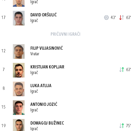
Igrač
DAVID ORŠULIĆ
17
43'
63'
Igrač
PRIČUVNI IGRAČI
FILIP VUJASINOVIĆ
12
Vratar
KRISTIJAN KOPLJAR
7
63'
Igrač
LUKA ATLIJA
8
Igrač
ANTONIO JOZIĆ
15
Igrač
DOMAGOJ BUŽINEC
19
75'
Igrač