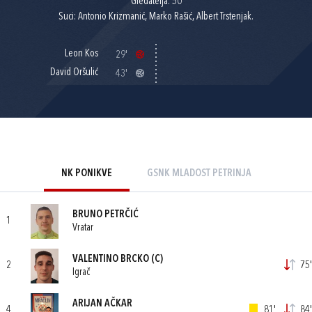
Gledatelja: 50
Suci: Antonio Krizmanić, Marko Rašić, Albert Trstenjak.
Leon Kos
29'
David Oršulić
43'
NK PONIKVE
GSNK MLADOST PETRINJA
BRUNO PETRČIĆ
1
Vratar
VALENTINO BRCKO
(C)
2
75'
Igrač
ARIJAN AČKAR
4
81'
84'