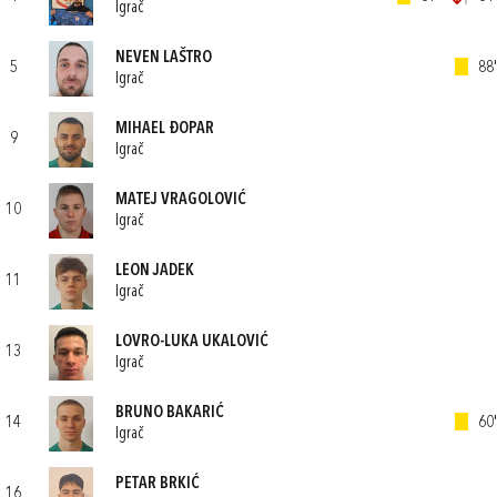
Igrač
NEVEN LAŠTRO
5
88'
Igrač
MIHAEL ĐOPAR
9
Igrač
MATEJ VRAGOLOVIĆ
10
Igrač
LEON JADEK
11
Igrač
LOVRO-LUKA UKALOVIĆ
13
Igrač
BRUNO BAKARIĆ
14
60'
Igrač
PETAR BRKIĆ
16