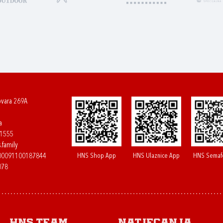
ovara 269A
a
61555
.family
HNS Shop App
HNS Ulaznice App
HNS Semaf
400091100187844
078
HNS.team
Natjecanja