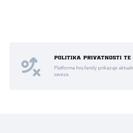
Politika privatnosti t
Platforma hns.family prikazuje akt
saveza.