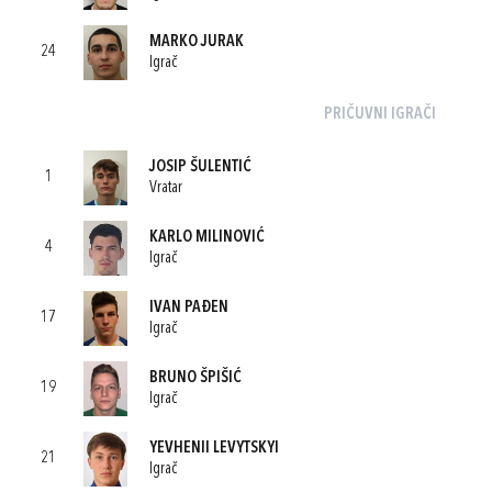
MARKO JURAK
24
Igrač
PRIČUVNI IGRAČI
JOSIP ŠULENTIĆ
1
Vratar
KARLO MILINOVIĆ
4
Igrač
IVAN PAĐEN
17
Igrač
BRUNO ŠPIŠIĆ
19
Igrač
YEVHENII LEVYTSKYI
21
Igrač