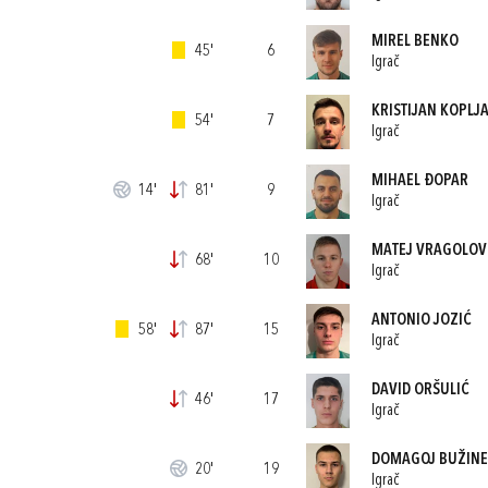
MIREL BENKO
45'
6
Igrač
KRISTIJAN KOPLJ
54'
7
Igrač
MIHAEL ĐOPAR
14'
81'
9
Igrač
MATEJ VRAGOLOV
68'
10
Igrač
ANTONIO JOZIĆ
58'
87'
15
Igrač
DAVID ORŠULIĆ
46'
17
Igrač
DOMAGOJ BUŽIN
20'
19
Igrač