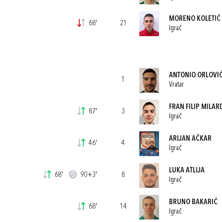
MORENO KOLETIĆ
68'
21
Igrač
ANTONIO ORLOVI
1
Vratar
FRAN FILIP MILAR
87'
3
Igrač
ARIJAN AČKAR
46'
4
Igrač
LUKA ATLIJA
68'
90+3'
8
Igrač
BRUNO BAKARIĆ
68'
14
Igrač