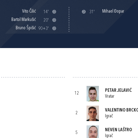
Vito Čilić
Mihael Đopar
14'
31'
Bartol Markušić
20'
Bruno Špišić
90+3'
PETAR JELAVIĆ
12
Vratar
VALENTINO BRCK
2
Igrač
NEVEN LAŠTRO
5
Igrač