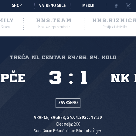
SHOP
VATRENO SRCE
MEDIJI
MILY
HNS.TEAM
HNS.RIZNIC
a Saveza
Hrvatske reprezentacije
Povijest i statistika
Treća NL Centar 24/25, 24. kolo
3
:
1
apče
NK 
ZAVRŠENO
VRAPČE, ZAGREB, 26.04.2025. 17:30
Gledatelja: 200
Suci: Goran Pečarić, Zlatan Bilić, Luka Žiger.