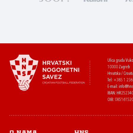
Ulica grada Vuk
10000 Zagreb
Hrvatska / Croati
Tel:
+385 1 23
E-mail:
info@hns
IBAN: HR2523
OIB: 08516152
O nama
HNS