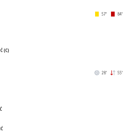
57'
84'
IĆ
(C)
28'
55'
Ć
IĆ