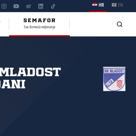
HR
EN
A
SEMAFOR
Sva domaća natjecanja
 Mladost
ani