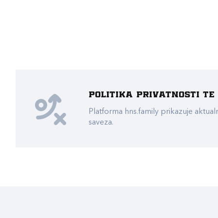
Politika privatnosti t
Platforma hns.family prikazuje akt
saveza.