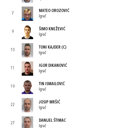
MATEO OROZOVIĆ
7
Igrač
ŠIMO KNEŽEVIĆ
9
Igrač
TONI KAJDER
(C)
10
Igrač
IGOR DIKANOVIĆ
11
Igrač
TIN ISMAILOVIĆ
19
Igrač
JOSIP MRŠIĆ
22
Igrač
DANIJEL ŠTIMAC
27
Igrač