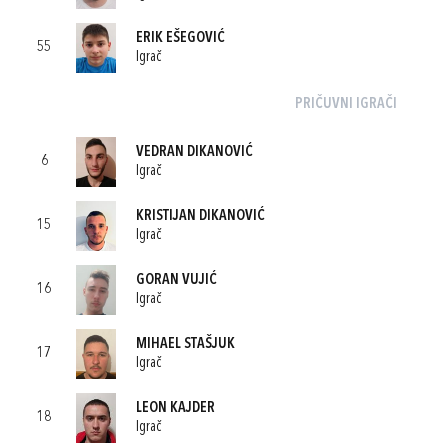
ERIK EŠEGOVIĆ
55
Igrač
PRIČUVNI IGRAČI
VEDRAN DIKANOVIĆ
6
Igrač
KRISTIJAN DIKANOVIĆ
15
Igrač
GORAN VUJIĆ
16
Igrač
MIHAEL STAŠJUK
17
Igrač
LEON KAJDER
18
Igrač