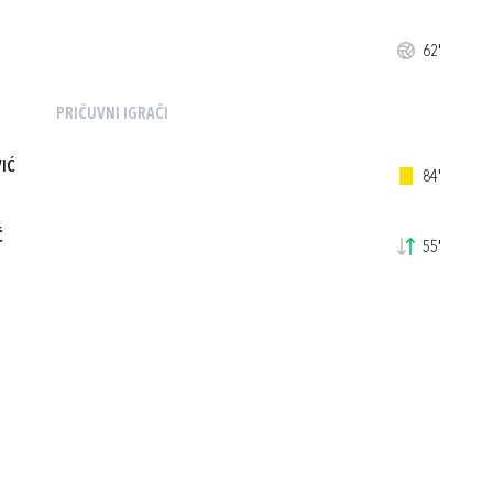
62'
PRIČUVNI IGRAČI
VIĆ
84'
Ć
55'