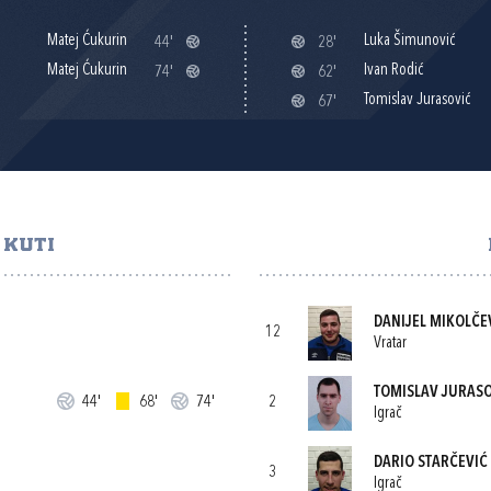
Matej Ćukurin
Luka Šimunović
44'
28'
Matej Ćukurin
Ivan Rodić
74'
62'
Tomislav Jurasović
67'
 KUTI
DANIJEL MIKOLČE
12
Vratar
TOMISLAV JURAS
44'
68'
74'
2
Igrač
DARIO STARČEVIĆ
3
Igrač