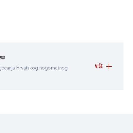
ru
VIŠE
atjecanja Hrvatskog nogometnog