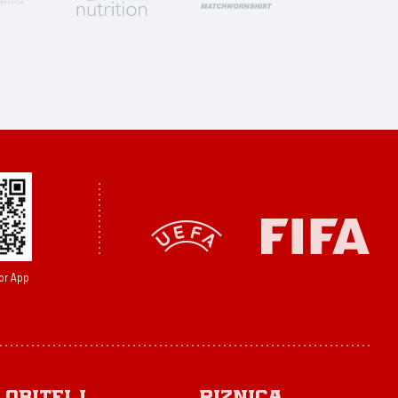
or App
Obitelj
Riznica