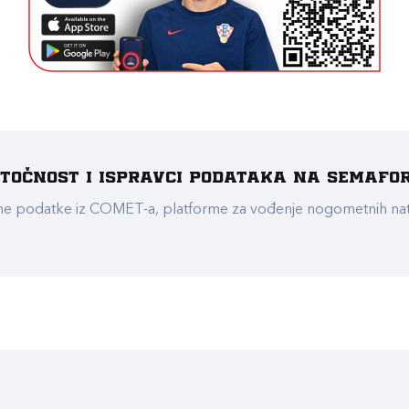
e točnost i ispravci podataka na Semafo
ualne podatke iz COMET-a, platforme za vođenje nogometnih n