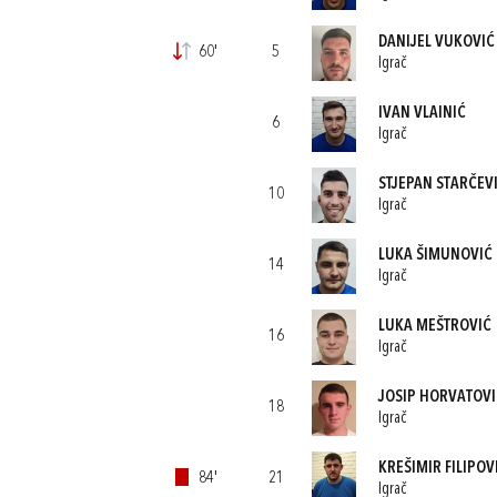
DANIJEL VUKOVIĆ
60'
5
Igrač
IVAN VLAINIĆ
6
Igrač
STJEPAN STARČEV
10
Igrač
LUKA ŠIMUNOVIĆ
14
Igrač
LUKA MEŠTROVIĆ
16
Igrač
JOSIP HORVATOVI
18
Igrač
KREŠIMIR FILIPOV
84'
21
Igrač