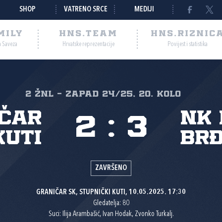
SHOP
VATRENO SRCE
MEDIJI
MILY
HNS.TEAM
HNS.RIZNIC
a Saveza
Hrvatske reprezentacije
Povijest i statistika
2 ŽNL - zapad 24/25, 20. kolo
ičar
NK
2
:
3
Kuti
Brđ
ZAVRŠENO
GRANIČAR SK, STUPNIČKI KUTI, 10.05.2025. 17:30
Gledatelja: 80
Suci: Ilija Arambašić, Ivan Hodak, Zvonko Turkalj.