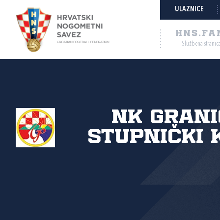
ULAZNICE
HNS.FA
Službena stranic
NK Gran
Stupnički 