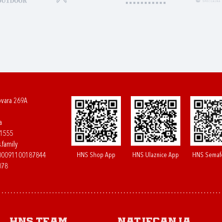
ovara 269A
a
61555
.family
HNS Shop App
HNS Ulaznice App
HNS Semaf
400091100187844
078
HNS.team
Natjecanja