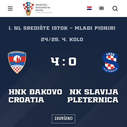
1. NL Središte Istok - Mlađi pioniri
24/25, 4. kolo
4
:
0
HNK Đakovo
NK Slavija
Croatia
Pleternica
ZAVRŠENO