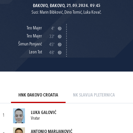
ĐAKOVO, ĐAKOVO, 21.09.2024. 09:45
Suci: Marin Bibković, Dino Tomić, Luka Kovač.
Teo Majer
4'
Teo Majer
33'
Šimun Ponjavić
45'
Leon Tot
48'
HNK ĐAKOVO CROATIA
NK SLAVIJA PLETERNICA
LUKA GALOVIĆ
1
Vratar
ANTONIO MARIJANOVIĆ