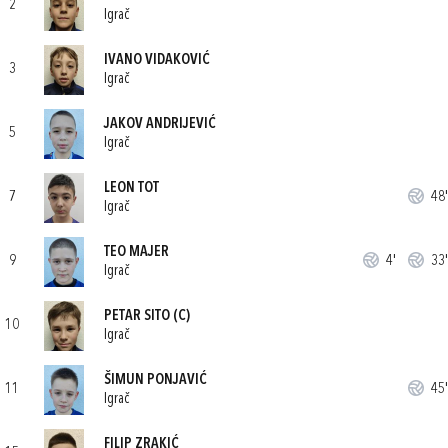
2
Igrač
IVANO VIDAKOVIĆ
3
Igrač
JAKOV ANDRIJEVIĆ
5
Igrač
LEON TOT
7
48'
Igrač
TEO MAJER
9
4'
33'
Igrač
PETAR SITO
(C)
10
Igrač
ŠIMUN PONJAVIĆ
11
45'
Igrač
FILIP ZRAKIĆ