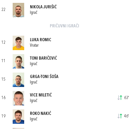
NIKOLA JURIŠIĆ
22
Igrač
PRIČUVNI IGRAČI
LUKA ROMIC
12
Vratar
TONI BARIČEVIĆ
11
Igrač
GRGA-TONI ŠOŠA
15
Igrač
VICE MILETIĆ
16
63'
Igrač
ROKO NAKIĆ
19
46'
Igrač