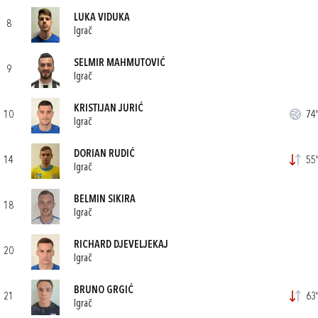
LUKA VIDUKA
8
Igrač
SELMIR MAHMUTOVIĆ
9
Igrač
KRISTIJAN JURIĆ
10
74'
Igrač
DORIAN RUDIĆ
14
55'
Igrač
BELMIN SIKIRA
18
Igrač
RICHARD DJEVELJEKAJ
20
Igrač
BRUNO GRGIĆ
21
63'
Igrač