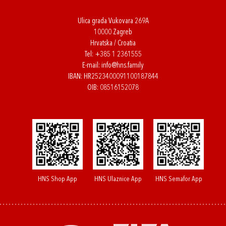
Ulica grada Vukovara 269A
10000 Zagreb
Hrvatska / Croatia
Tel:
+385 1 2361555
E-mail:
info@hns.family
IBAN: HR2523400091100187844
OIB: 08516152078
HNS Shop App
HNS Ulaznice App
HNS Semafor App