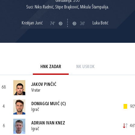
Gledatelja: 200
Suci: Niko Radnić, Stipe Brajković, Mikula Štampalija.
Kristijan Jurić
Luka Botić
74'
36'
HNK ZADAR
NK USKOK
JAKOV PINČIĆ
68
Vratar
DOMAGOJ MUIĆ
(C)
4
90'
Igrač
ADRIAN IVAN KNEZ
6
46'
Igrač