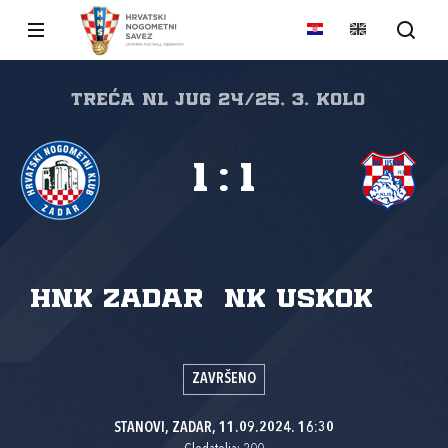
Treća NL Jug 24/25, 3. kolo
1
:
1
HNK Zadar
NK Uskok
ZAVRŠENO
STANOVI, ZADAR, 11.09.2024. 16:30