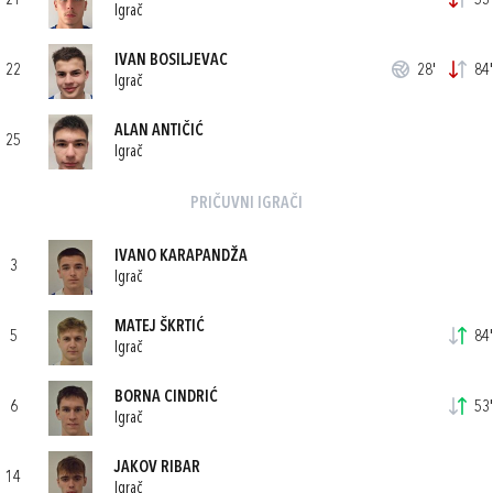
21
53'
Igrač
IVAN BOSILJEVAC
22
28'
84'
Igrač
ALAN ANTIČIĆ
25
Igrač
PRIČUVNI IGRAČI
IVANO KARAPANDŽA
3
Igrač
MATEJ ŠKRTIĆ
5
84'
Igrač
BORNA CINDRIĆ
6
53'
Igrač
JAKOV RIBAR
14
Igrač