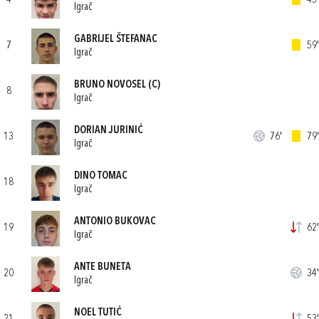
4
45'
Igrač
GABRIJEL ŠTEFANAC
7
59'
Igrač
BRUNO NOVOSEL
(C)
8
Igrač
DORIAN JURINIĆ
13
76'
79'
Igrač
DINO TOMAC
18
Igrač
ANTONIO BUKOVAC
19
62'
Igrač
ANTE BUNETA
20
34'
Igrač
NOEL TUTIĆ