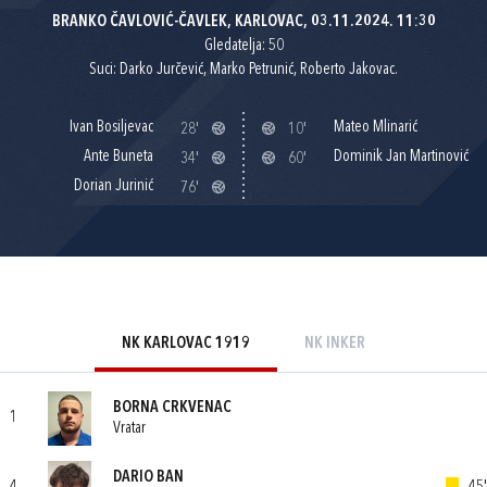
BRANKO ČAVLOVIĆ-ČAVLEK, KARLOVAC, 03.11.2024. 11:30
Gledatelja: 50
Suci: Darko Jurčević, Marko Petrunić, Roberto Jakovac.
Ivan Bosiljevac
Mateo Mlinarić
28'
10'
Ante Buneta
Dominik Jan Martinović
34'
60'
Dorian Jurinić
76'
NK KARLOVAC 1919
NK INKER
BORNA CRKVENAC
1
Vratar
DARIO BAN