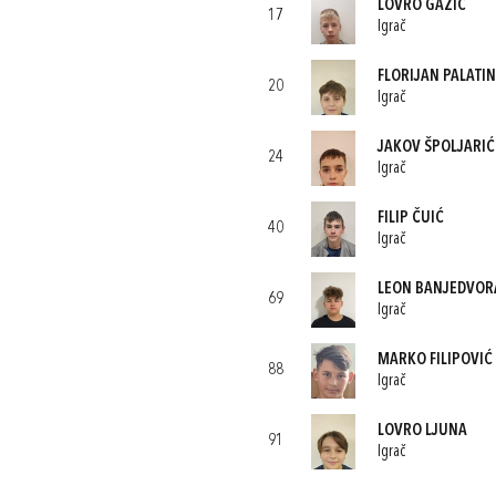
LOVRO GAŽIĆ
17
Igrač
FLORIJAN PALATI
20
Igrač
JAKOV ŠPOLJARIĆ
24
Igrač
FILIP ČUIĆ
40
Igrač
LEON BANJEDVOR
69
Igrač
MARKO FILIPOVIĆ
88
Igrač
LOVRO LJUNA
91
Igrač