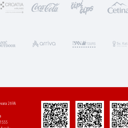
ovara 269A
a
61555