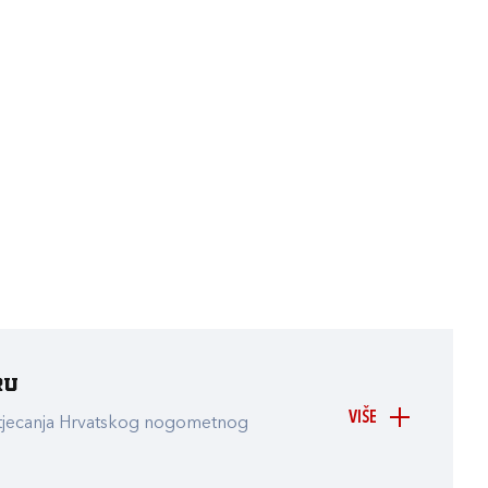
ru
VIŠE
atjecanja Hrvatskog nogometnog