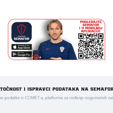
e točnost i ispravci podataka na Semafo
ualne podatke iz COMET-a, platforme za vođenje nogometnih n