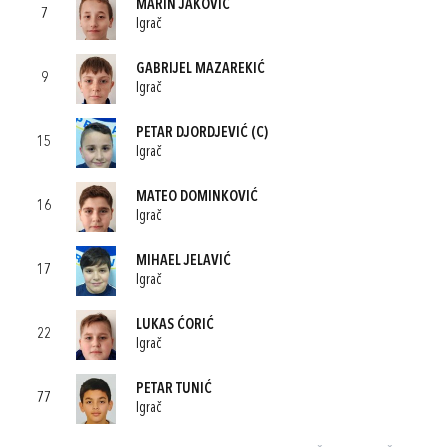
MARIN JAKOVIĆ
7
Igrač
GABRIJEL MAZAREKIĆ
9
Igrač
PETAR DJORDJEVIĆ
(C)
15
Igrač
MATEO DOMINKOVIĆ
16
Igrač
MIHAEL JELAVIĆ
17
Igrač
LUKAS ĆORIĆ
22
Igrač
PETAR TUNIĆ
77
Igrač