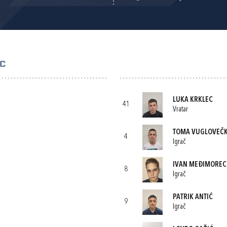
C
LUKA KRKLEC
41
Vratar
TOMA VUGLOVEČK
4
Igrač
IVAN MEĐIMOREC
8
Igrač
PATRIK ANTIĆ
9
Igrač