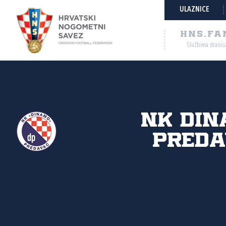
ULAZNICE
HNS.FA
Službena stranic
NK Din
Preda