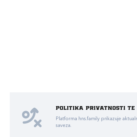
Politika privatnosti t
Platforma hns.family prikazuje akt
saveza.