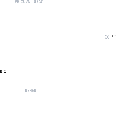
PRIČUVNI IGRAČI
60'
RIĆ
TRENER