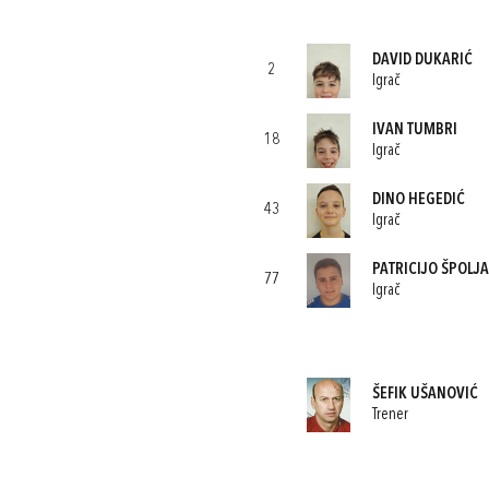
DAVID DUKARIĆ
2
Igrač
IVAN TUMBRI
18
Igrač
DINO HEGEDIĆ
43
Igrač
PATRICIJO ŠPOLJA
77
Igrač
ŠEFIK UŠANOVIĆ
Trener