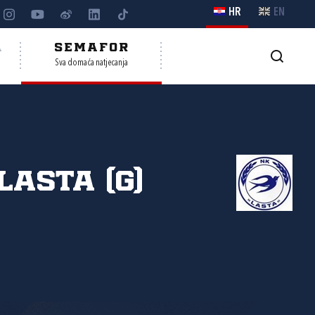
HR
EN
A
SEMAFOR
Sva domaća natjecanja
Lasta (G)