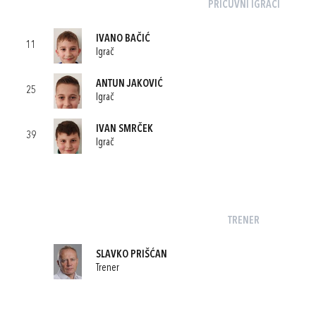
PRIČUVNI IGRAČI
IVANO BAČIĆ
11
Igrač
ANTUN JAKOVIĆ
25
Igrač
IVAN SMRČEK
39
Igrač
TRENER
SLAVKO PRIŠĆAN
Trener