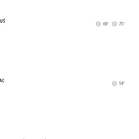
NUŠ
68'
75'
AC
54'