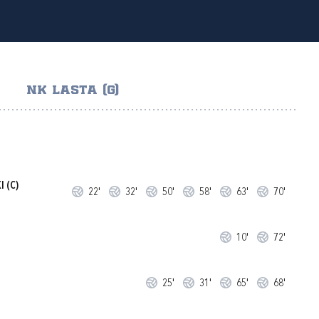
NK LASTA (G)
I
(C)
22'
32'
50'
58'
63'
70'
10'
72'
25'
31'
65'
68'