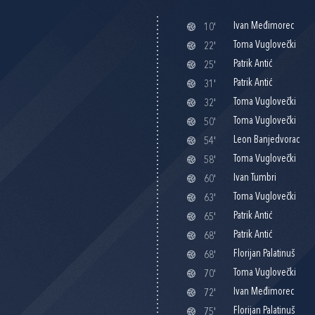
Ivan Međimorec
10'
Toma Vuglovečki
22'
Patrik Antić
25'
Patrik Antić
31'
Toma Vuglovečki
32'
Toma Vuglovečki
50'
Leon Banjedvorac
54'
Toma Vuglovečki
58'
Ivan Tumbri
60'
Toma Vuglovečki
63'
Patrik Antić
65'
Patrik Antić
68'
Florijan Palatinuš
68'
Toma Vuglovečki
70'
Ivan Međimorec
72'
Florijan Palatinuš
75'