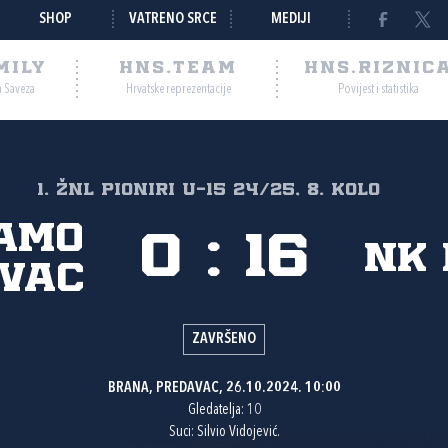
SHOP
VATRENO SRCE
MEDIJI
MILY
HNS.TEAM
HNS.RIZNIC
a Saveza
Hrvatske reprezentacije
Povijest i statistika
1. ŽNL pioniri U-15 24/25, 8. kolo
amo
0
:
16
NK 
vac
ZAVRŠENO
BRANA, PREDAVAC, 26.10.2024. 10:00
Gledatelja: 10
Suci: Silvio Vidojević.