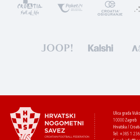
Ulica grada Vuk
10000 Zagreb
Hrvatska / Croati
Tel:
+385 1 23